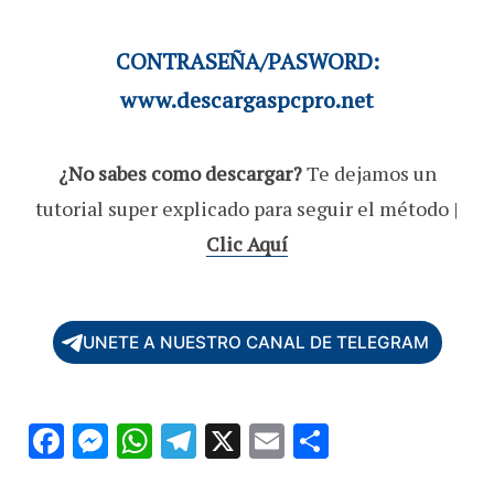
CONTRASEÑA/PASWORD:
www.descargaspcpro.net
¿No sabes como descargar?
Te dejamos un
tutorial super explicado para seguir el método |
Clic Aquí
UNETE A NUESTRO CANAL DE TELEGRAM
F
M
W
T
X
E
C
ac
es
h
el
m
o