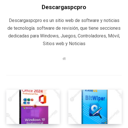
Descargaspcpro
Descargaspcpro es un sitio web de software y noticias
de tecnología. software de revisión, que tiene secciones
dedicadas para Windows, Juegos, Controladores, Móvil,
Sitios web y Noticias
W
e
b
s
i
t
e