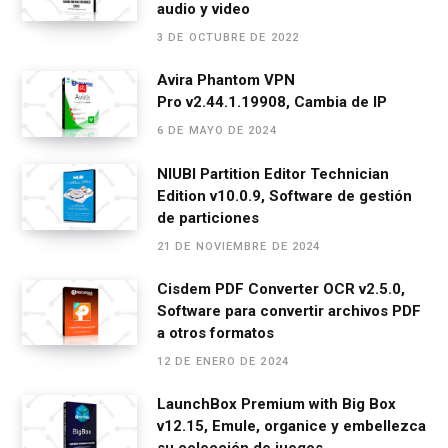
audio y video
o
g
A
a
ar
3 DE OCTUBRE DE 2022
o
er
p
m
tir
Avira Phantom VPN
k
p
Pro v2.44.1.19908, Cambia de IP
6 DE MAYO DE 2024
NIUBI Partition Editor Technician
Edition v10.0.9, Software de gestión
de particiones
21 DE NOVIEMBRE DE 2024
Cisdem PDF Converter OCR v2.5.0,
Software para convertir archivos PDF
a otros formatos
12 DE ENERO DE 2024
LaunchBox Premium with Big Box
v12.15, Emule, organice y embellezca