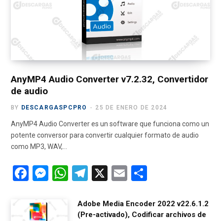
o
t
g
b
r
o
t
r
e
a
k
e
a
m
r
m
)
AnyMP4 Audio Converter v7.2.32, Convertidor
de audio
BY
DESCARGASPCPRO
25 DE ENERO DE 2024
AnyMP4 Audio Converter es un software que funciona como un
potente conversor para convertir cualquier formato de audio
como MP3, WAV,…
F
M
W
T
X
E
C
a
es
h
el
m
o
ce
se
at
e
ail
m
Adobe Media Encoder 2022 v22.6.1.2
(Pre-activado), Codificar archivos de
b
n
s
gr
p