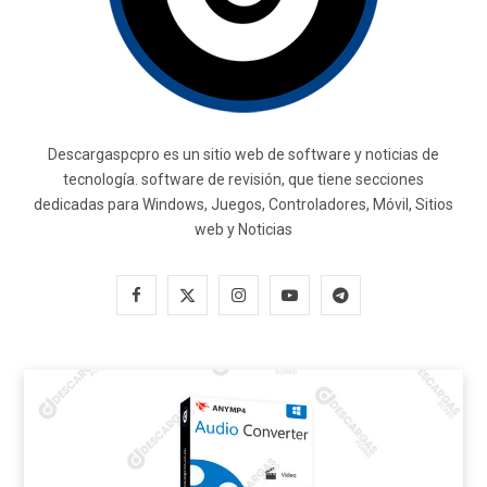
Descargaspcpro es un sitio web de software y noticias de
tecnología. software de revisión, que tiene secciones
dedicadas para Windows, Juegos, Controladores, Móvil, Sitios
web y Noticias
F
X
I
Y
T
a
(
n
o
e
c
T
s
u
l
e
w
t
T
e
b
i
a
u
g