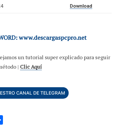
24
Download
ORD: www.descargaspcpro.net
ejamos un tutorial super explicado para seguir
método |
Clic Aquí
UESTRO CANAL DE TELEGRAM
C
o