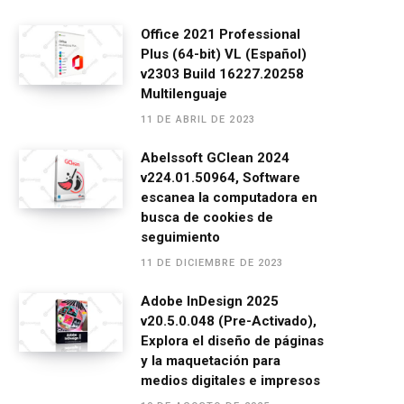
a
es
h
el
m
o
ce
se
at
e
ail
m
Office 2021 Professional
Plus (64-bit) VL (Español)
b
n
s
gr
p
v2303 Build 16227.20258
o
g
A
a
ar
Multilenguaje
o
er
p
m
tir
11 DE ABRIL DE 2023
k
p
Abelssoft GClean 2024
v224.01.50964, Software
escanea la computadora en
busca de cookies de
seguimiento
11 DE DICIEMBRE DE 2023
Adobe InDesign 2025
v20.5.0.048 (Pre-Activado),
Explora el diseño de páginas
y la maquetación para
medios digitales e impresos