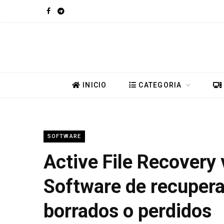
F
T
a
e
c
l
e
e
INICIO
CATEGORIA
b
g
o
r
SOFTWARE
o
a
Active File Recovery 
k
m
Software de recupera
borrados o perdidos