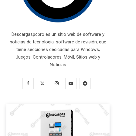
Descargaspcpro es un sitio web de software y
noticias de tecnología. software de revisión, que
tiene secciones dedicadas para Windows,
Juegos, Controladores, Móvil, Sitios web y
Noticias
F
X
I
Y
T
a
(
n
o
e
c
T
s
u
l
e
w
t
T
e
b
i
a
u
g