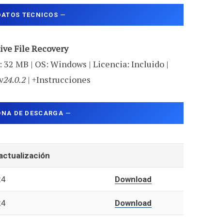
DATOS TECNICOS
—
ive File Recovery
 32 MB | OS: Windows | Licencia: Incluido |
v
24.0.2
| +Instrucciones
ONA DE DESCARGA
—
actualización
24
Download
24
Download