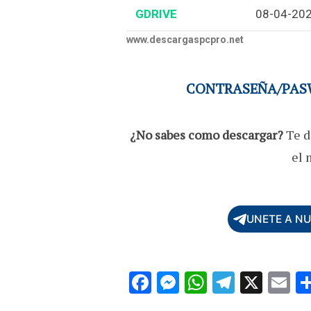
GDRIVE
08-04-20
www.descargaspcpro.net
CONTRASEÑA/PASW
¿No sabes como descargar?
Te d
el 
UNETE A N
F
M
W
T
X
E
ac
es
h
el
m