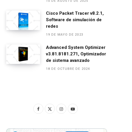
10 DE AGOSTO DE 2025
Cisco Packet Tracer v8.2.1,
Software de simulación de
redes
19 DE MAYO DE 2023
Advanced System Optimizer
v3.81.8181.271, Optimizador
de sistema avanzado
18 DE OCTUBRE DE 2024
F
X
I
Y
a
(
n
o
c
T
s
u