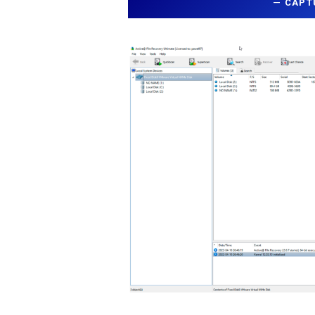
—
CAPT