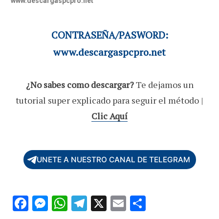
www.descargaspcpro.net
CONTRASEÑA/PASWORD:
www.descargaspcpro.net
¿No sabes como descargar?
Te dejamos un
tutorial super explicado para seguir el método |
Clic Aquí
UNETE A NUESTRO CANAL DE TELEGRAM
F
M
W
T
X
E
C