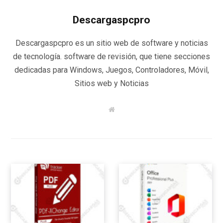
Descargaspcpro
Descargaspcpro es un sitio web de software y noticias
de tecnología. software de revisión, que tiene secciones
dedicadas para Windows, Juegos, Controladores, Móvil,
Sitios web y Noticias
W
e
b
s
i
t
e