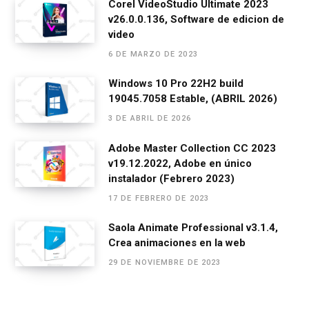
o
er
p
m
tir
Corel VideoStudio Ultimate 2023
v26.0.0.136, Software de edicion de
k
p
video
6 DE MARZO DE 2023
Windows 10 Pro 22H2 build
19045.7058 Estable, (ABRIL 2026)
3 DE ABRIL DE 2026
Adobe Master Collection CC 2023
v19.12.2022, Adobe en único
instalador (Febrero 2023)
17 DE FEBRERO DE 2023
Saola Animate Professional v3.1.4,
Crea animaciones en la web
29 DE NOVIEMBRE DE 2023