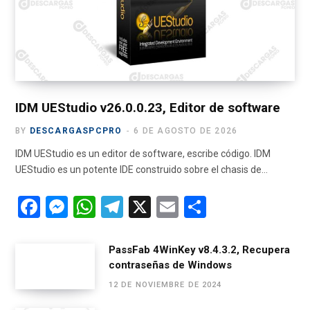
o
t
g
b
r
o
t
r
e
a
k
e
a
m
r
m
)
IDM UEStudio v26.0.0.23, Editor de software
BY
DESCARGASPCPRO
6 DE AGOSTO DE 2026
IDM UEStudio es un editor de software, escribe código. IDM
UEStudio es un potente IDE construido sobre el chasis de…
F
M
W
T
X
E
C
a
es
h
el
m
o
ce
se
at
e
ail
m
PassFab 4WinKey v8.4.3.2, Recupera
contraseñas de Windows
b
n
s
gr
p
12 DE NOVIEMBRE DE 2024
o
g
A
a
ar