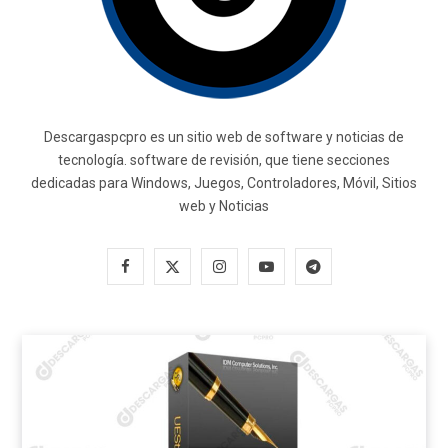
Descargaspcpro es un sitio web de software y noticias de
tecnología. software de revisión, que tiene secciones
dedicadas para Windows, Juegos, Controladores, Móvil, Sitios
web y Noticias
F
X
I
Y
T
a
(
n
o
e
c
T
s
u
l
e
w
t
T
e
b
i
a
u
g