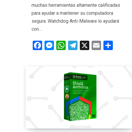
muchas herramientas altamente calificadas
para ayudar a mantener su computadora
segura. Watchdog Anti-Malware lo ayudará
con…
F
M
W
T
X
E
C
a
es
h
el
m
o
ce
se
at
e
ail
m
b
n
s
gr
p
o
g
A
a
ar
o
er
p
m
tir
k
p