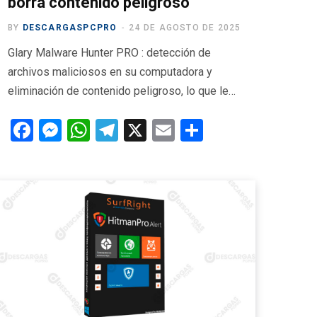
borra contenido peligroso
BY
DESCARGASPCPRO
24 DE AGOSTO DE 2025
Glary Malware Hunter PRO : detección de
archivos maliciosos en su computadora y
eliminación de contenido peligroso, lo que le…
F
M
W
T
X
E
C
a
es
h
el
m
o
ce
se
at
e
ail
m
b
n
s
gr
p
o
g
A
a
ar
o
er
p
m
tir
k
p