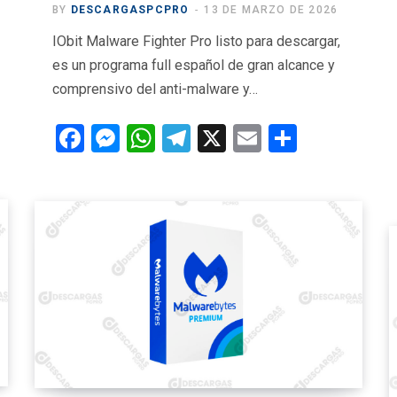
BY
DESCARGASPCPRO
13 DE MARZO DE 2026
IObit Malware Fighter Pro listo para descargar,
es un programa full español de gran alcance y
comprensivo del anti-malware y…
F
M
W
T
X
E
C
a
es
h
el
m
o
ce
se
at
e
ail
m
b
n
s
gr
p
o
g
A
a
ar
o
er
p
m
tir
k
p