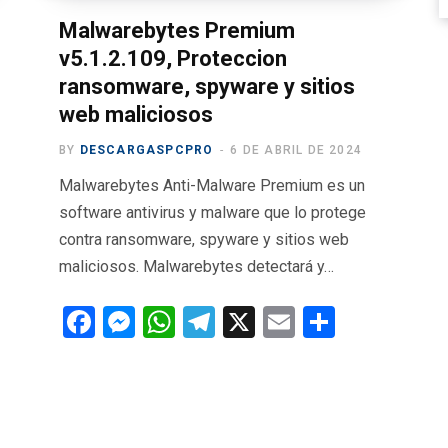
Malwarebytes Premium
v5.1.2.109, Proteccion
ransomware, spyware y sitios
web maliciosos
BY
DESCARGASPCPRO
6 DE ABRIL DE 2024
Malwarebytes Anti-Malware Premium es un
software antivirus y malware que lo protege
contra ransomware, spyware y sitios web
maliciosos. Malwarebytes detectará y…
F
M
W
T
X
E
C
a
es
h
el
m
o
ce
se
at
e
ail
m
b
n
s
gr
p