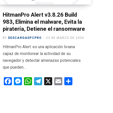
HitmanPro Alert v3.8.26 Build
983, Elimina el malware, Evita la
piratería, Detiene el ransomware
BY
DESCARGASPCPRO
23 DE MARZO DE 2024
HitmanPro Alert: es una aplicación liviana
capaz de monitorear la actividad de su
navegador y detectar amenazas potenciales
que pueden…
F
M
W
T
X
E
C
a
es
h
el
m
o
ce
se
at
e
ail
m
b
n
s
gr
p