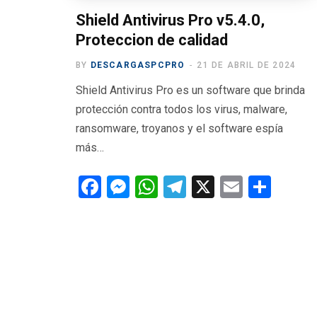
Shield Antivirus Pro v5.4.0,
Proteccion de calidad
BY
DESCARGASPCPRO
21 DE ABRIL DE 2024
Shield Antivirus Pro es un software que brinda
protección contra todos los virus, malware,
ransomware, troyanos y el software espía
más…
F
M
W
T
X
E
C
a
es
h
el
m
o
ce
se
at
e
ail
m
b
n
s
gr
p
o
g
A
a
ar
o
er
p
m
tir