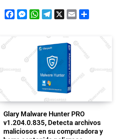
F
M
W
T
X
E
C
a
es
h
el
m
o
ce
se
at
e
ail
m
b
n
s
gr
p
o
g
A
a
ar
o
er
p
m
tir
k
p
Glary Malware Hunter PRO
v1.204.0.835, Detecta archivos
maliciosos en su computadora y