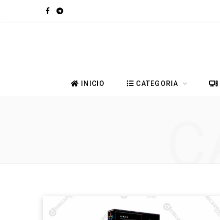
F
T
a
e
c
l
e
e
INICIO
CATEGORIA
b
g
C
o
r
o
a
k
m