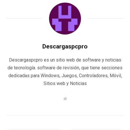
Descargaspcpro
Descargaspcpro es un sitio web de software y noticias
de tecnología. software de revisión, que tiene secciones
dedicadas para Windows, Juegos, Controladores, Móvil,
Sitios web y Noticias
W
e
b
s
i
t
e