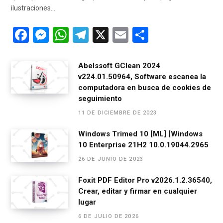
ilustraciones…
F
M
W
T
X
E
C
a
es
h
el
m
o
ce
se
at
e
ail
m
Abelssoft GClean 2024
v224.01.50964, Software escanea la
b
n
s
gr
p
computadora en busca de cookies de
o
g
A
a
ar
seguimiento
o
er
p
m
tir
11 DE DICIEMBRE DE 2023
k
p
Windows Trimed 10 [ML] [Windows
10 Enterprise 21H2 10.0.19044.2965
26 DE JUNIO DE 2023
Foxit PDF Editor Pro v2026.1.2.36540,
Crear, editar y firmar en cualquier
lugar
6 DE JULIO DE 2026