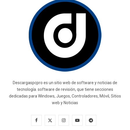
Descargaspcpro es un sitio web de software y noticias de
tecnología. software de revisión, que tiene secciones
dedicadas para Windows, Juegos, Controladores, Móvil, Sitios
web y Noticias
F
X
I
Y
T