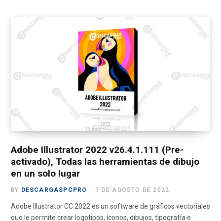
a
(
n
o
e
c
T
s
u
l
e
w
t
T
e
b
i
a
u
g
o
t
g
b
r
o
t
r
e
a
k
e
a
m
r
m
)
Adobe Illustrator 2022 v26.4.1.111 (Pre-
activado), Todas las herramientas de dibujo
en un solo lugar
BY
DESCARGASPCPRO
7 DE AGOSTO DE 2022
Adobe Illustrator CC 2022 es un software de gráficos vectoriales
que le permite crear logotipos, íconos, dibujos, tipografía e