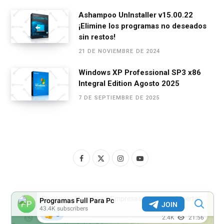
Ashampoo UnInstaller v15.00.22
¡Elimine los programas no deseados
sin restos!
21 DE NOVIEMBRE DE 2024
Windows XP Professional SP3 x86
Integral Edition Agosto 2025
7 DE SEPTIEMBRE DE 2025
F
X
I
Y
a
(
n
o
c
T
s
u
e
w
t
T