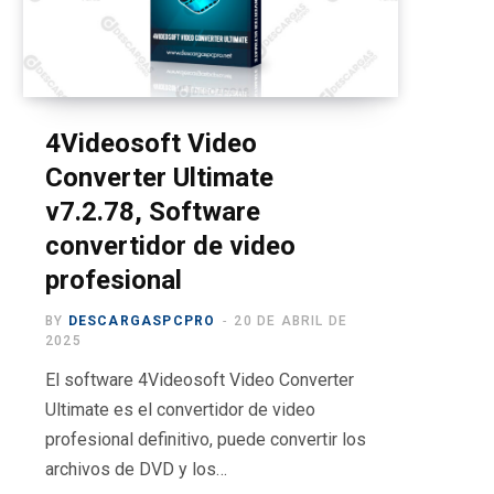
o
t
g
b
r
o
t
r
e
a
k
e
a
m
r
m
4Videosoft Video
Converter Ultimate
)
v7.2.78, Software
convertidor de video
profesional
BY
DESCARGASPCPRO
20 DE ABRIL DE
2025
El software 4Videosoft Video Converter
Ultimate es el convertidor de video
profesional definitivo, puede convertir los
archivos de DVD y los…