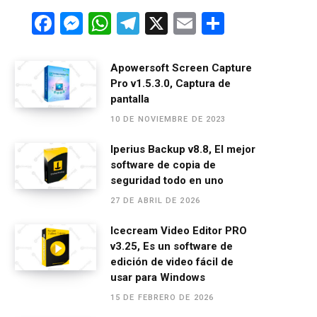
F
M
W
T
X
E
C
a
es
h
el
m
o
ce
se
at
e
ail
m
Apowersoft Screen Capture
Pro v1.5.3.0, Captura de
b
n
s
gr
p
pantalla
o
g
A
a
ar
10 DE NOVIEMBRE DE 2023
o
er
p
m
tir
Iperius Backup v8.8, El mejor
k
p
software de copia de
seguridad todo en uno
27 DE ABRIL DE 2026
Icecream Video Editor PRO
v3.25, Es un software de
edición de video fácil de
usar para Windows
15 DE FEBRERO DE 2026