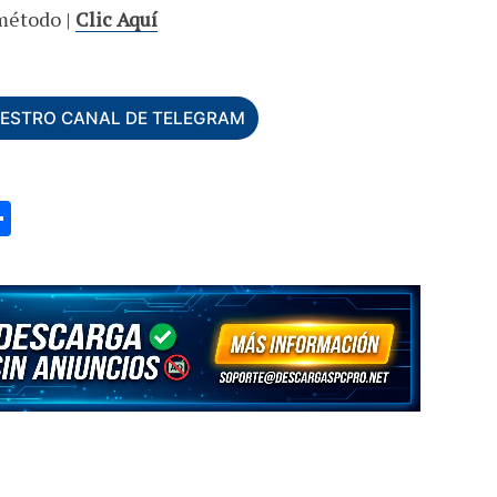
método |
Clic Aquí
UESTRO CANAL DE TELEGRAM
C
o
m
p
ar
ti
r