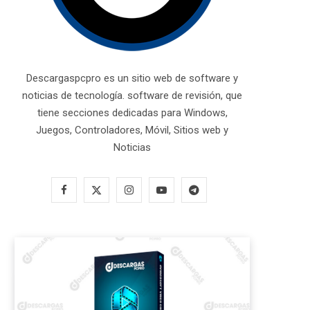
Descargaspcpro es un sitio web de software y
noticias de tecnología. software de revisión, que
tiene secciones dedicadas para Windows,
Juegos, Controladores, Móvil, Sitios web y
Noticias
F
X
I
Y
T
a
(
n
o
e
c
T
s
u
l
e
w
t
T
e
b
i
a
u
g