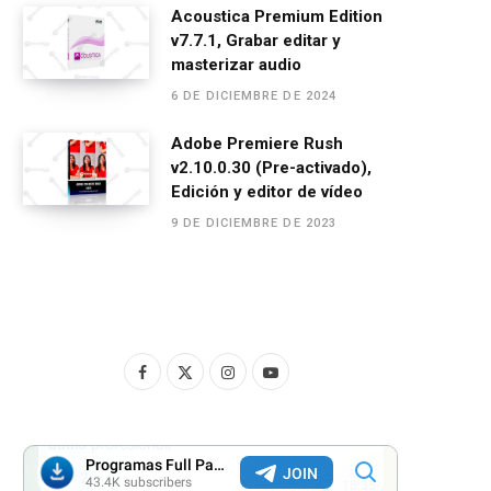
Acoustica Premium Edition
v7.7.1, Grabar editar y
masterizar audio
6 DE DICIEMBRE DE 2024
Adobe Premiere Rush
v2.10.0.30 (Pre-activado),
Edición y editor de vídeo
9 DE DICIEMBRE DE 2023
F
X
I
Y
a
(
n
o
c
T
s
u
e
w
t
T