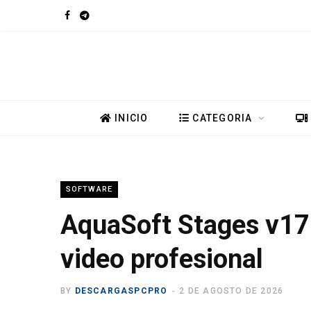
F
T
a
e
c
l
e
e
INICIO
CATEGORIA
b
g
o
r
SOFTWARE
o
a
AquaSoft Stages v17.
k
m
video profesional
BY
DESCARGASPCPRO
2 DE AGOSTO DE 2026