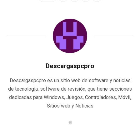
Descargaspcpro
Descargaspcpro es un sitio web de software y noticias
de tecnología. software de revisión, que tiene secciones
dedicadas para Windows, Juegos, Controladores, Móvil,
Sitios web y Noticias
W
e
b
s
i