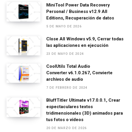
MiniTool Power Data Recovery
k
p
Personal / Business v12.9 All
Editions, Recuperación de datos
5 DE MAYO DE 2026
Close All Windows v5.9, Cerrar todas
las aplicaciones en ejecución
23 DE MAYO DE 2024
CoolUtils Total Audio
Converter v6.1.0.267, Convierte
archivos de audio
7 DE FEBRERO DE 2024
BluffTitler Ultimate v17.0.0.1, Crear
espectaculares textos
tridimensionales (3D) animados para
tus fotos o vídeos
20 DE MARZO DE 2026