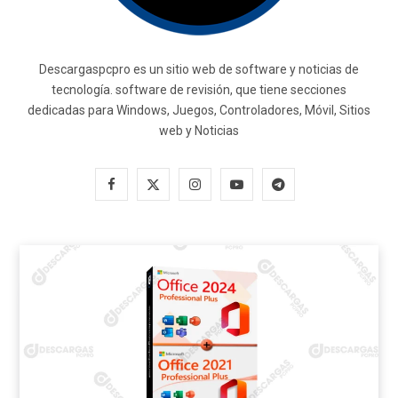
Descargaspcpro es un sitio web de software y noticias de
tecnología. software de revisión, que tiene secciones
dedicadas para Windows, Juegos, Controladores, Móvil, Sitios
web y Noticias
F
X
I
Y
T
a
(
n
o
e
c
T
s
u
l
e
w
t
T
e
b
i
a
u
g
o
t
g
b
r
o
t
r
e
a