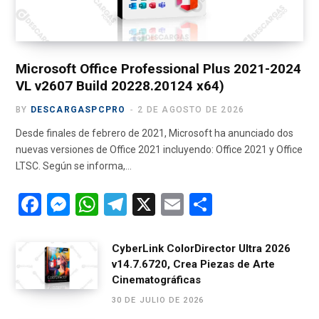
k
e
a
m
r
m
)
Microsoft Office Professional Plus 2021-2024
VL v2607 Build 20228.20124 x64)
BY
DESCARGASPCPRO
2 DE AGOSTO DE 2026
Desde finales de febrero de 2021, Microsoft ha anunciado dos
nuevas versiones de Office 2021 incluyendo: Office 2021 y Office
LTSC. Según se informa,…
F
M
W
T
X
E
C
a
es
h
el
m
o
ce
se
at
e
ail
m
CyberLink ColorDirector Ultra 2026
v14.7.6720, Crea Piezas de Arte
b
n
s
gr
p
Cinematográficas
o
g
A
a
ar
30 DE JULIO DE 2026
o
er
p
m
tir