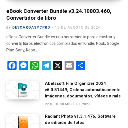
)
eBook Converter Bundle v3.24.10803.460,
Convertidor de libro
BY
DESCARGASPCPRO
15 DE AGOSTO DE 2024
eBook Converter Bundle es una herramienta para descifrar y
convertir libros electrónicos comprados en Kindle, Nook, Google
Play, Sony, Kobo…
F
M
W
T
X
E
C
a
es
h
el
m
o
ce
se
at
e
ail
m
Abelssoft File Organizer 2024
v6.0.51449, Ordena automáticamente
b
n
s
gr
p
imágenes, documentos, vídeos y más
o
g
A
a
ar
22 DE DICIEMBRE DE 2023
o
er
p
m
tir
Radiant Photo v1.3.1.476, Software
k
p
de edición de fotos