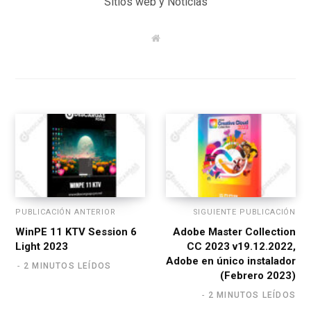
Sitios web y Noticias
W
e
b
s
i
t
e
PUBLICACIÓN ANTERIOR
SIGUIENTE PUBLICACIÓN
WinPE 11 KTV Session 6
Adobe Master Collection
Light 2023
CC 2023 v19.12.2022,
Adobe en único instalador
2 MINUTOS LEÍDOS
(Febrero 2023)
2 MINUTOS LEÍDOS