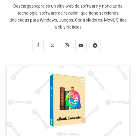
Descargaspcpro es un sitio web de software y noticias de
tecnología. software de revisión, que tiene secciones
dedicadas para Windows, Juegos, Controladores, Móvil, Sitios
web y Noticias
F
X
I
Y
T
a
(
n
o
e
c
T
s
u
l
e
w
t
T
e
b
i
a
u
g
o
t
g
b
r
o
t
r
e
a
k
e
a
m
r
m