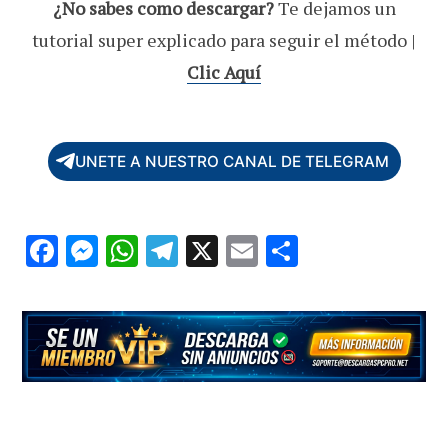
¿No sabes como descargar?
Te dejamos un
tutorial super explicado para seguir el método |
Clic Aquí
UNETE A NUESTRO CANAL DE TELEGRAM
F
M
W
T
X
E
C
ac
es
h
el
m
o
e
se
at
e
ai
m
b
n
s
gr
l
p
o
g
A
a
ar
o
er
p
m
ti
k
p
r