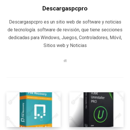
Descargaspcpro
Descargaspcpro es un sitio web de software y noticias
de tecnología. software de revisión, que tiene secciones
dedicadas para Windows, Juegos, Controladores, Móvil,
Sitios web y Noticias
W
e
b
s
i
t
e