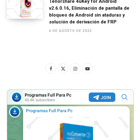
Tenorshare 4uKey for Android
v2.6.0.16, Eliminación de pantalla de
bloqueo de Android sin ataduras y
solución de derivación de FRP
6 DE AGOSTO DE 2022
F
X
I
Y
a
(
n
o
c
T
s
u
e
w
t
T
b
i
a
u
o
t
g
b
o
t
r
e