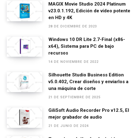
ce
se
at
e
ail
m
MAGIX Movie Studio 2024 Platinum
v23.0.1.192, Edición de vídeo potente
b
n
s
gr
p
en HD y 4K
o
g
A
a
ar
28 DE DICIEMBRE DE 2023
o
er
p
m
tir
Windows 10 DR Lite 2.7-Final (x86-
k
p
x64), Sistema para PC de bajo
recursos
14 DE NOVIEMBRE DE 2022
Silhouette Studio Business Edition
v5.0.402, Crear diseños y enviarlos a
una máquina de corte
21 DE SEPTIEMBRE DE 2025
GiliSoft Audio Recorder Pro v12.5, El
mejor grabador de audio
21 DE JUNIO DE 2024