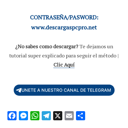
CONTRASEÑA/PASWORD:
www.descargaspcpro.net
¿No sabes como descargar?
Te dejamos un
tutorial super explicado para seguir el método |
Clic Aquí
UNETE A NUESTRO CANAL DE TELEGRAM
F
M
W
T
X
E
C
ac
es
h
el
m
o