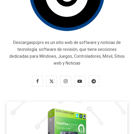
Descargaspcpro es un sitio web de software y noticias de
tecnología. software de revisión, que tiene secciones
dedicadas para Windows, Juegos, Controladores, Móvil, Sitios
web y Noticias
F
X
I
Y
T
a
(
n
o
e
c
T
s
u
l
e
w
t
T
e
b
i
a
u
g