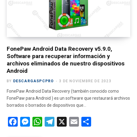
o
t
g
b
r
o
t
r
e
a
k
e
a
m
r
m
)
FonePaw Android Data Recovery v5.9.0,
Software para recuperar información y
archivos eliminados de nuestro dispositivos
Android
BY
DESCARGASPCPRO
3 DE NOVIEMBRE DE 2023
FonePaw Android Data Recovery (también conocido como
FonePaw para Android ) es un software que restaurará archivos
borrados o borrados de dispositivos que…
F
M
W
T
X
E
C
a
es
h
el
m
o