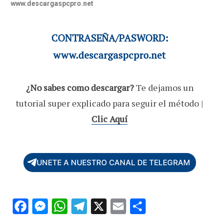
www.descargaspcpro.net
CONTRASEÑA/PASWORD:
www.descargaspcpro.net
¿No sabes como descargar?
Te dejamos un
tutorial super explicado para seguir el método |
Clic Aquí
UNETE A NUESTRO CANAL DE TELEGRAM
F
M
W
T
X
E
C