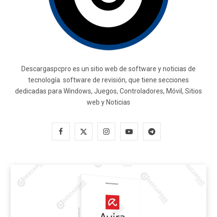
Descargaspcpro es un sitio web de software y noticias de
tecnología. software de revisión, que tiene secciones
dedicadas para Windows, Juegos, Controladores, Móvil, Sitios
web y Noticias
F
X
I
Y
T
a
(
n
o
e
c
T
s
u
l
e
w
t
T
e
b
i
a
u
g