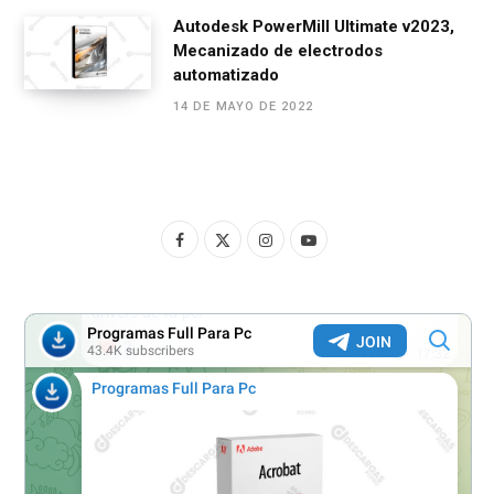
Autodesk PowerMill Ultimate v2023,
Mecanizado de electrodos
automatizado
14 DE MAYO DE 2022
F
X
I
Y
a
(
n
o
c
T
s
u
e
w
t
T
b
i
a
u
o
t
g
b
o
t
r
e