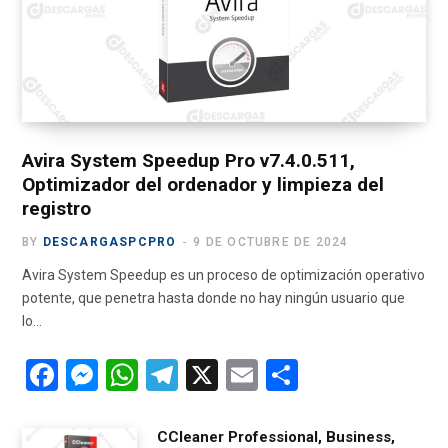
o
t
g
b
r
o
t
r
e
a
k
e
a
m
r
m
)
Avira System Speedup Pro v7.4.0.511,
Optimizador del ordenador y limpieza del
registro
BY
DESCARGASPCPRO
9 DE OCTUBRE DE 2024
Avira System Speedup es un proceso de optimización operativo
potente, que penetra hasta donde no hay ningún usuario que
lo…
F
M
W
T
X
E
C
a
es
h
el
m
o
ce
se
at
e
ail
m
CCleaner Professional, Business,