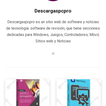
Descargaspcpro
Descargaspcpro es un sitio web de software y noticias
de tecnología. software de revisión, que tiene secciones
dedicadas para Windows, Juegos, Controladores, Móvil,
Sitios web y Noticias
W
e
b
s
i
t
e