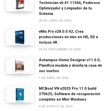
Technician v6.41.11566, Poderoso
b
n
s
gr
p
Optimizador y Limpiador de tu
o
g
A
a
ar
Sistema
o
er
p
m
tir
26 DE JUNIO DE 2026
k
p
vMix Pro v28.0.0.42, Crea
producciones en vivo en HD, SD e
incluso 4K
25 DE SEPTIEMBRE DE 2025
Ashampoo Home Designer v11.0.0,
Planifica modela y diseña la casa de
sus sueños
1 DE ABRIL DE 2026
MCBoot VN v2025 Pro 11.0 build
270625, Software de recuperación
completo en Mini Windows
9 DE AGOSTO DE 2025