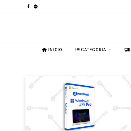
F
T
a
e
c
l
e
e
INICIO
CATEGORIA
b
g
o
r
o
a
k
m