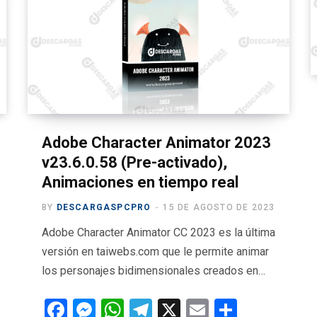
o
g
A
a
ar
o
er
p
m
tir
k
p
Adobe Character Animator 2023
v23.6.0.58 (Pre-activado),
Animaciones en tiempo real
BY
DESCARGASPCPRO
15 DE AGOSTO DE 2023
Adobe Character Animator CC 2023 es la última
versión en taiwebs.com que le permite animar
los personajes bidimensionales creados en…
F
M
W
T
X
E
C