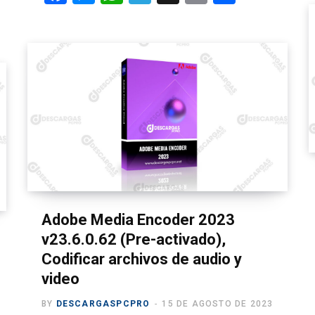
a
es
h
el
m
o
ce
se
at
e
ail
m
b
n
s
gr
p
o
g
A
a
ar
o
er
p
m
tir
k
p
Adobe Media Encoder 2023
v23.6.0.62 (Pre-activado),
Codificar archivos de audio y
video
BY
DESCARGASPCPRO
15 DE AGOSTO DE 2023