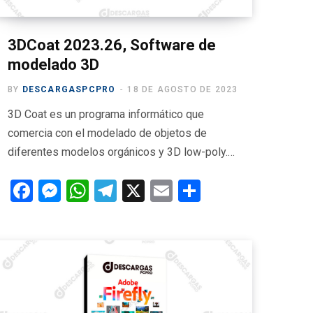
3DCoat 2023.26, Software de
modelado 3D
BY
DESCARGASPCPRO
18 DE AGOSTO DE 2023
3D Coat es un programa informático que
comercia con el modelado de objetos de
diferentes modelos orgánicos y 3D low-poly.…
F
M
W
T
X
E
C
a
es
h
el
m
o
ce
se
at
e
ail
m
b
n
s
gr
p
o
g
A
a
ar
o
er
p
m
tir