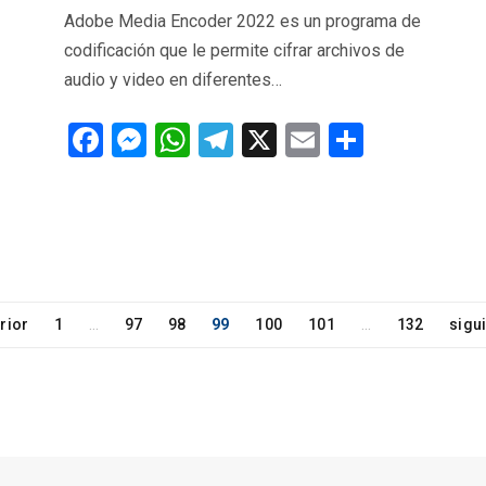
Adobe Media Encoder 2022 es un programa de
codificación que le permite cifrar archivos de
audio y video en diferentes…
F
M
W
T
X
E
C
a
es
h
el
m
o
ce
se
at
e
ail
m
b
n
s
gr
p
o
g
A
a
ar
o
er
p
m
tir
rior
1
97
98
99
100
101
132
sigu
…
…
k
p