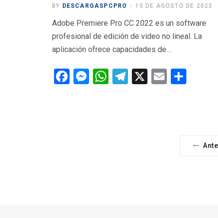
BY
DESCARGASPCPRO
15 DE AGOSTO DE 2023
Adobe Premiere Pro CC 2022 es un software
profesional de edición de video no lineal. La
aplicación ofrece capacidades de…
F
M
W
T
X
E
C
a
es
h
el
m
o
ce
se
at
e
ail
m
b
n
s
gr
p
o
g
A
a
ar
Ante
o
er
p
m
tir
k
p