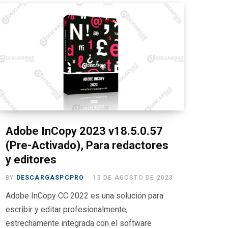
b
n
s
gr
p
o
g
A
a
ar
o
er
p
m
tir
k
p
Adobe InCopy 2023 v18.5.0.57
(Pre-Activado), Para redactores
y editores
BY
DESCARGASPCPRO
15 DE AGOSTO DE 2023
Adobe InCopy CC 2022 es una solución para
escribir y editar profesionalmente,
estrechamente integrada con el software