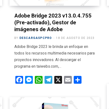
Adobe Bridge 2023 v13.0.4.755
(Pre-activado), Gestor de
imágenes de Adobe
BY
DESCARGASPCPRO
18 DE AGOSTO DE 2023
Adobe Bridge 2023 le brinda un enfoque en
todos los recursos multimedia necesarios para
proyectos innovadores. Al descargar el
programa en taiwebs.com,…
F
M
W
T
X
E
C
a
es
h
el
m
o
ce
se
at
e
ail
m
b
n
s
gr
p