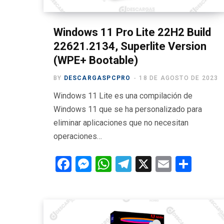
Windows 11 Pro Lite 22H2 Build
22621.2134, Superlite Version
(WPE+ Bootable)
BY
DESCARGASPCPRO
18 DE AGOSTO DE 2023
Windows 11 Lite es una compilación de
Windows 11 que se ha personalizado para
eliminar aplicaciones que no necesitan
operaciones…
F
M
W
T
X
E
C
a
es
h
el
m
o
ce
se
at
e
ail
m
b
n
s
gr
p