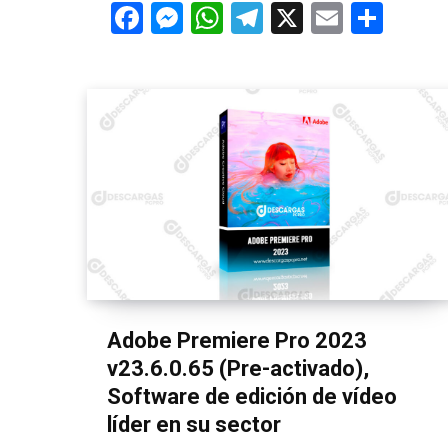
F
M
W
T
X
E
C
a
es
h
el
m
o
ce
se
at
e
ail
m
b
n
s
gr
p
o
g
A
a
ar
o
er
p
m
tir
k
p
Adobe Premiere Pro 2023
v23.6.0.65 (Pre-activado),
Software de edición de vídeo
líder en su sector