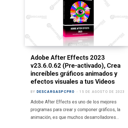
o
g
A
a
ar
o
er
p
m
tir
k
p
Adobe After Effects 2023
v23.6.0.62 (Pre-activado), Crea
increíbles gráficos animados y
efectos visuales a tus Videos
BY
DESCARGASPCPRO
15 DE AGOSTO DE 2023
Adobe After Effects es uno de los mejores
programas para crear y componer gráficos, la
animación, es que muchos desarrolladores…