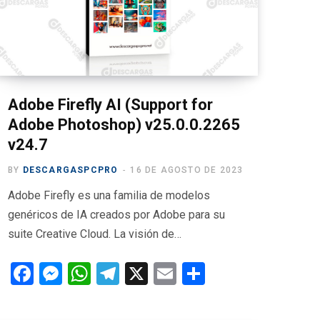
k
p
Adobe Firefly AI (Support for
Adobe Photoshop) v25.0.0.2265
v24.7
BY
DESCARGASPCPRO
16 DE AGOSTO DE 2023
Adobe Firefly es una familia de modelos
genéricos de IA creados por Adobe para su
suite Creative Cloud. La visión de…
F
M
W
T
X
E
C
a
es
h
el
m
o
ce
se
at
e
ail
m