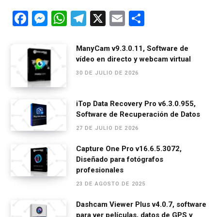
F
M
W
T
X
E
C
a
es
h
el
m
o
ce
se
at
e
ail
m
ManyCam v9.3.0.11, Software de
vídeo en directo y webcam virtual
b
n
s
gr
p
30 DE JULIO DE 2026
o
g
A
a
ar
o
er
p
m
tir
iTop Data Recovery Pro v6.3.0.955,
k
p
Software de Recuperación de Datos
27 DE JULIO DE 2026
Capture One Pro v16.6.5.3072,
Diseñado para fotógrafos
profesionales
23 DE AGOSTO DE 2025
Dashcam Viewer Plus v4.0.7, software
para ver películas, datos de GPS y