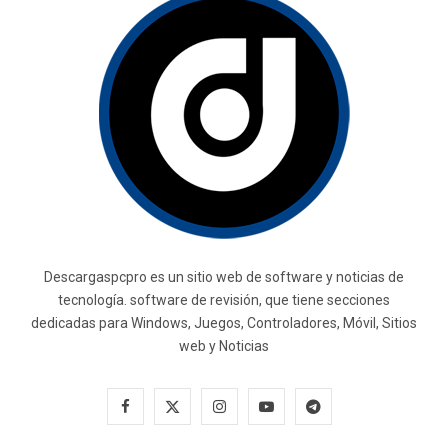
Descargaspcpro es un sitio web de software y noticias de
tecnología. software de revisión, que tiene secciones
dedicadas para Windows, Juegos, Controladores, Móvil, Sitios
web y Noticias
F
X
I
Y
T
a
(
n
o
e