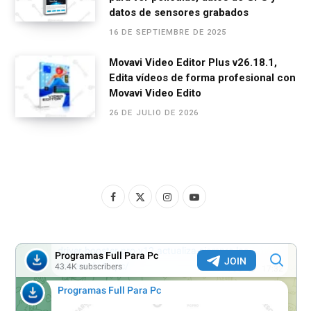
datos de sensores grabados
16 DE SEPTIEMBRE DE 2025
Movavi Video Editor Plus v26.18.1,
Edita vídeos de forma profesional con
Movavi Video Edito
26 DE JULIO DE 2026
F
X
I
Y
a
(
n
o
c
T
s
u
e
w
t
T
b
i
a
u