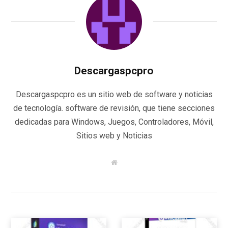
Descargaspcpro
Descargaspcpro es un sitio web de software y noticias
de tecnología. software de revisión, que tiene secciones
dedicadas para Windows, Juegos, Controladores, Móvil,
Sitios web y Noticias
W
e
b
s
i
t
e