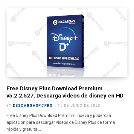
c
T
s
u
l
e
w
t
T
e
b
i
a
u
g
o
t
g
b
r
o
t
r
e
a
k
e
a
m
r
m
)
Free Disney Plus Download Premium
v5.2.2.527, Descarga videos de disney en HD
BY
DESCARGASPCPRO
10 DE JUNIO DE 2022
Free Disney Plus Download Premium: nueva y poderosa
aplicación para descargar videos de Disney Plus de forma
rápida y gratuita.…