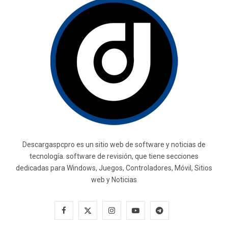
Descargaspcpro es un sitio web de software y noticias de
tecnología. software de revisión, que tiene secciones
dedicadas para Windows, Juegos, Controladores, Móvil, Sitios
web y Noticias
F
X
I
Y
T