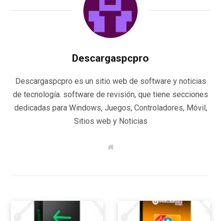
Descargaspcpro
Descargaspcpro es un sitio web de software y noticias
de tecnología. software de revisión, que tiene secciones
dedicadas para Windows, Juegos, Controladores, Móvil,
Sitios web y Noticias
W
e
b
s
i
t
e