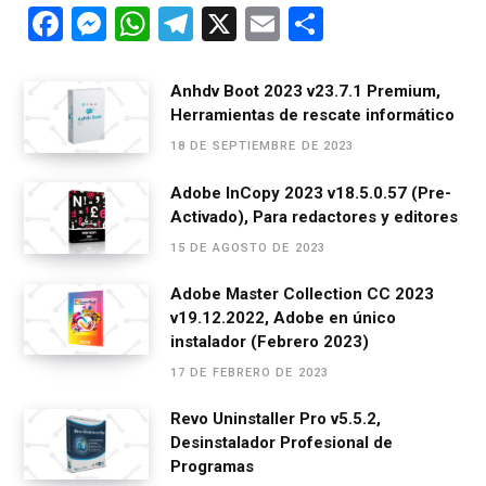
F
M
W
T
X
E
C
a
es
h
el
m
o
ce
se
at
e
ail
m
Anhdv Boot 2023 v23.7.1 Premium,
Herramientas de rescate informático
b
n
s
gr
p
18 DE SEPTIEMBRE DE 2023
o
g
A
a
ar
o
er
p
m
tir
Adobe InCopy 2023 v18.5.0.57 (Pre-
Activado), Para redactores y editores
k
p
15 DE AGOSTO DE 2023
Adobe Master Collection CC 2023
v19.12.2022, Adobe en único
instalador (Febrero 2023)
17 DE FEBRERO DE 2023
Revo Uninstaller Pro v5.5.2,
Desinstalador Profesional de
Programas