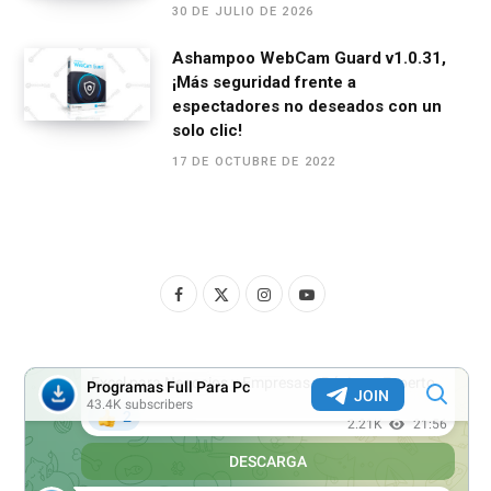
30 DE JULIO DE 2026
Ashampoo WebCam Guard v1.0.31,
¡Más seguridad frente a
espectadores no deseados con un
solo clic!
17 DE OCTUBRE DE 2022
F
X
I
Y
a
(
n
o
c
T
s
u
e
w
t
T
b
i
a
u
o
t
g
b