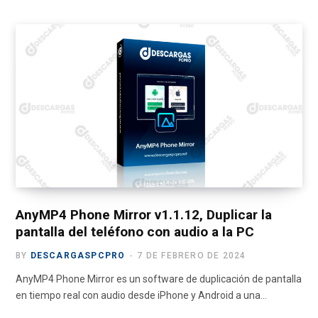
a
(
n
o
e
c
T
s
u
l
e
w
t
T
e
b
i
a
u
g
o
t
g
b
r
o
t
r
e
a
k
e
a
m
r
m
)
AnyMP4 Phone Mirror v1.1.12, Duplicar la
pantalla del teléfono con audio a la PC
BY
DESCARGASPCPRO
7 DE FEBRERO DE 2024
AnyMP4 Phone Mirror es un software de duplicación de pantalla
en tiempo real con audio desde iPhone y Android a una…