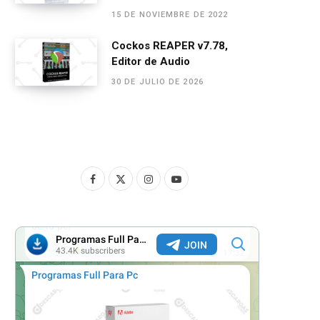
15 DE NOVIEMBRE DE 2022
Cockos REAPER v7.78,
Editor de Audio
30 DE JULIO DE 2026
F
X
I
Y
a
(
n
o
c
T
s
u
e
w
t
T
b
i
a
u
o
t
g
b