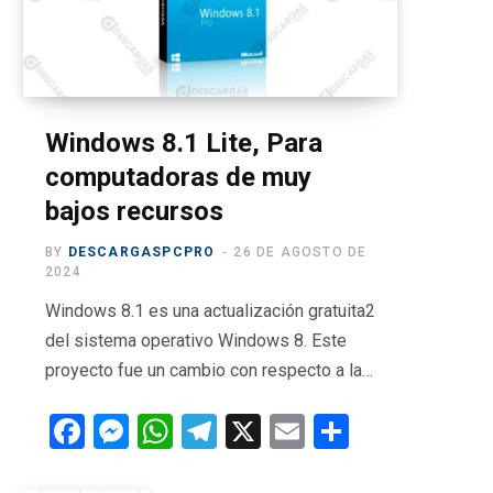
o
t
g
b
r
o
t
r
e
a
k
e
a
m
r
m
Windows 8.1 Lite, Para
computadoras de muy
)
bajos recursos
BY
DESCARGASPCPRO
26 DE AGOSTO DE
2024
Windows 8.1 es una actualización gratuita2​
del sistema operativo Windows 8. Este
proyecto fue un cambio con respecto a la…
F
M
W
T
X
E
C
a
es
h
el
m
o