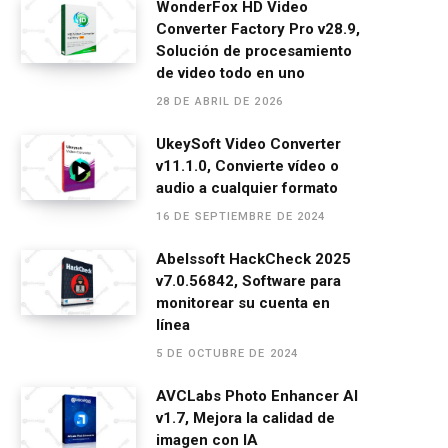
ce
se
at
e
ail
m
WonderFox HD Video
Converter Factory Pro v28.9,
b
n
s
gr
p
Solución de procesamiento
o
g
A
a
ar
de video todo en uno
o
er
p
m
tir
28 DE ABRIL DE 2026
k
p
UkeySoft Video Converter
v11.1.0, Convierte vídeo o
audio a cualquier formato
16 DE SEPTIEMBRE DE 2024
Abelssoft HackCheck 2025
v7.0.56842, Software para
monitorear su cuenta en
línea
5 DE OCTUBRE DE 2024
AVCLabs Photo Enhancer AI
v1.7, Mejora la calidad de
imagen con IA