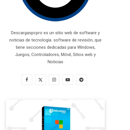
Descargaspcpro es un sitio web de software y
noticias de tecnología. software de revisión, que
tiene secciones dedicadas para Windows,
Juegos, Controladores, Móvil, Sitios web y
Noticias
F
X
I
Y
T
a
(
n
o
e
c
T
s
u
l
e
w
t
T
e
b
i
a
u
g