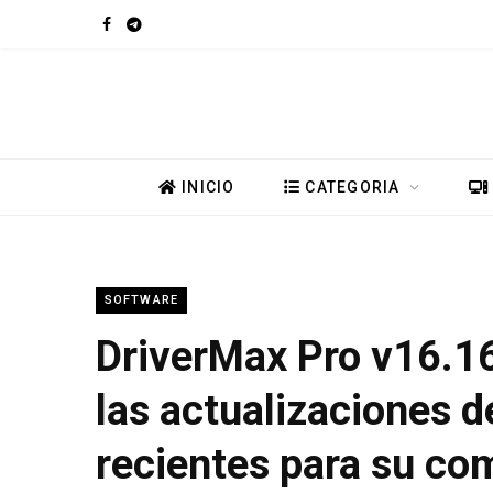
F
T
a
e
c
l
e
e
INICIO
CATEGORIA
b
g
o
r
SOFTWARE
o
a
DriverMax Pro v16.16
k
m
las actualizaciones d
recientes para su c