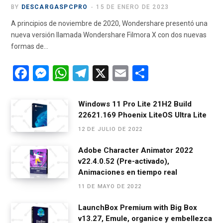
BY
DESCARGASPCPRO
15 DE ENERO DE 2023
A principios de noviembre de 2020, Wondershare presentó una
nueva versión llamada Wondershare Filmora X con dos nuevas
formas de…
F
M
W
T
X
E
C
a
es
h
el
m
o
ce
se
at
e
ail
m
Windows 11 Pro Lite 21H2 Build
22621.169 Phoenix LiteOS Ultra Lite
b
n
s
gr
p
12 DE JULIO DE 2022
o
g
A
a
ar
o
er
p
m
tir
Adobe Character Animator 2022
v22.4.0.52 (Pre-activado),
k
p
Animaciones en tiempo real
11 DE MAYO DE 2022
LaunchBox Premium with Big Box
v13.27, Emule, organice y embellezca