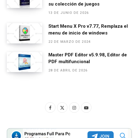
su colección de juegos
13 DE JUNIO DE 2026
Start Menu X Pro v7.77, Remplaza el
menu de inicio de windows
22 DE MARZO DE 2024
Master PDF Editor v5.9.98, Editor de
PDF multifuncional
28 DE ABRIL DE 2026
F
X
I
Y
a
(
n
o
c
T
s
u