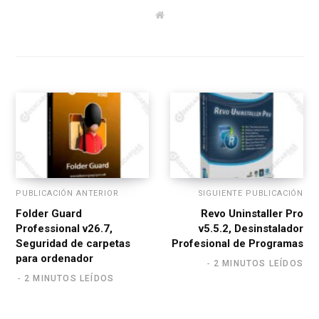
W
e
b
s
i
t
e
PUBLICACIÓN ANTERIOR
SIGUIENTE PUBLICACIÓN
Folder Guard
Revo Uninstaller Pro
Professional v26.7,
v5.5.2, Desinstalador
Seguridad de carpetas
Profesional de Programas
para ordenador
2 MINUTOS LEÍDOS
2 MINUTOS LEÍDOS