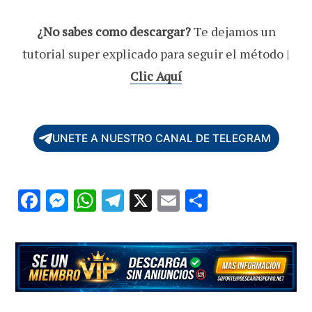
¿No sabes como descargar?
Te dejamos un
tutorial super explicado para seguir el método |
Clic Aquí
UNETE A NUESTRO CANAL DE TELEGRAM
F
M
W
T
X
E
C
ac
es
h
el
m
o
e
se
at
e
ai
m
b
n
s
gr
l
p
o
g
A
a
ar