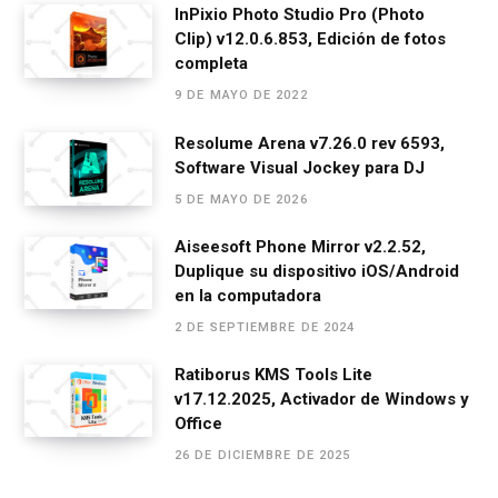
InPixio Photo Studio Pro (Photo
k
p
Clip) v12.0.6.853, Edición de fotos
completa
9 DE MAYO DE 2022
Resolume Arena v7.26.0 rev 6593,
Software Visual Jockey para DJ
5 DE MAYO DE 2026
Aiseesoft Phone Mirror v2.2.52,
Duplique su dispositivo iOS/Android
en la computadora
2 DE SEPTIEMBRE DE 2024
Ratiborus KMS Tools Lite
v17.12.2025, Activador de Windows y
Office
26 DE DICIEMBRE DE 2025