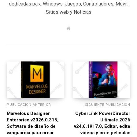
dedicadas para Windows, Juegos, Controladores, Móvil,
Sitios web y Noticias
W
e
b
s
i
t
e
PUBLICACIÓN ANTERIOR
SIGUIENTE PUBLICACIÓN
Marvelous Designer
CyberLink PowerDirector
Enterprise v2026.0.315,
Ultimate 2026
Software de diseño de
v24.6.1917.0, Editor, edite
vanguardia para crear
videos y cree películas