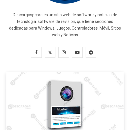
Descargaspcpro es un sitio web de software y noticias de
tecnología. software de revisión, que tiene secciones
dedicadas para Windows, Juegos, Controladores, Móvil, Sitios
web y Noticias
F
X
I
Y
T
a
(
n
o
e
c
T
s
u
l
e
w
t
T
e
b
i
a
u
g
o
t
g
b
r
o
t
r
e
a
k
e
a
m