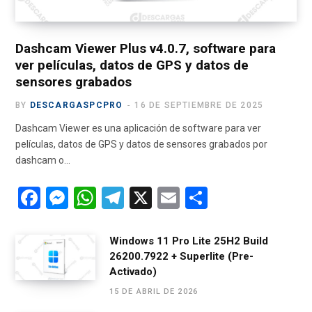
r
m
)
Dashcam Viewer Plus v4.0.7, software para
ver películas, datos de GPS y datos de
sensores grabados
BY
DESCARGASPCPRO
16 DE SEPTIEMBRE DE 2025
Dashcam Viewer es una aplicación de software para ver
películas, datos de GPS y datos de sensores grabados por
dashcam o…
F
M
W
T
X
E
C
a
es
h
el
m
o
ce
se
at
e
ail
m
Windows 11 Pro Lite 25H2 Build
26200.7922 + Superlite (Pre-
b
n
s
gr
p
Activado)
o
g
A
a
ar
15 DE ABRIL DE 2026
o
er
p
m
tir