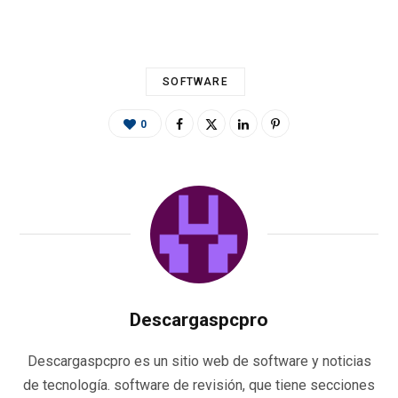
o
er
p
m
ti
k
p
r
SOFTWARE
0
Descargaspcpro
Descargaspcpro es un sitio web de software y noticias
de tecnología. software de revisión, que tiene secciones