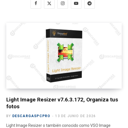
F
X
I
Y
T
a
(
n
o
e
c
T
s
u
l
e
w
t
T
e
b
i
a
u
g
o
t
g
b
r
o
t
r
e
a
k
e
a
m
r
m
)
Light Image Resizer v7.6.3.172, Organiza tus
fotos
BY
DESCARGASPCPRO
13 DE JUNIO DE 2026
Light Image Resizer o también conocido como VSO Image