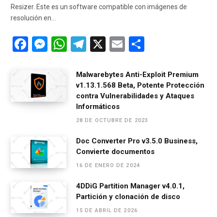
Resizer. Este es un software compatible con imágenes de
resolución en…
F
M
W
T
X
E
C
a
es
h
el
m
o
ce
se
at
e
ail
m
Malwarebytes Anti-Exploit Premium
v1.13.1.568 Beta, Potente Protección
b
n
s
gr
p
contra Vulnerabilidades y Ataques
o
g
A
a
ar
Informáticos
o
er
p
m
tir
28 DE OCTUBRE DE 2023
k
p
Doc Converter Pro v3.5.0 Business,
Convierte documentos
16 DE ENERO DE 2024
4DDiG Partition Manager v4.0.1,
Partición y clonación de disco
15 DE ABRIL DE 2026