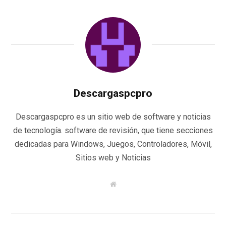
Descargaspcpro
Descargaspcpro es un sitio web de software y noticias
de tecnología. software de revisión, que tiene secciones
dedicadas para Windows, Juegos, Controladores, Móvil,
Sitios web y Noticias
W
e
b
s
i
t
e