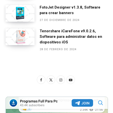
FotoJet Designer v1.3.8, Software
para crear banners
27 DE DICIEMBRE DE 2024
Tenorshare iCareFone v9.0.2.6,
Software para administrar datos en
dispositivos iOS
28 DE FEBRERO DE 2024
F
X
I
Y
a
(
n
o
c
T
s
u
e
w
t
T