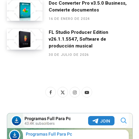
Doc Converter Pro v3.5.0 Business,
Convierte documentos
16 DE ENERO DE 2024
FL Studio Producer Edition
v26.1.1.5547, Software de
producción musical
30 DE JULIO DE 2026
F
X
I
Y
a
(
n
o
c
T
s
u
e
w
t
T
b
i
a
u