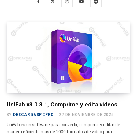
F
X
I
Y
T
a
(
n
o
e
c
T
s
u
l
e
w
t
T
e
b
i
a
u
g
o
t
g
b
r
o
t
r
e
a
k
e
a
m
r
m
)
UniFab v3.0.3.1, Comprime y edita videos
BY
DESCARGASPCPRO
27 DE NOVIEMBRE DE 2025
UniFab es un software para convertir, comprimir y editar de
manera eficiente más de 1000 formatos de video para