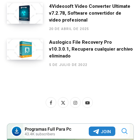
4Videosoft Video Converter Ultimate
v7.2.78, Software convertidor de
video profesional
20 DE ABRIL DE 2025
Auslogics File Recovery Pro
v10.3.0.1, Recupera cualquier archivo
eliminado
5 DE JULIO DE 2022
F
X
I
Y
a
(
n
o
c
T
s
u
e
w
t
T