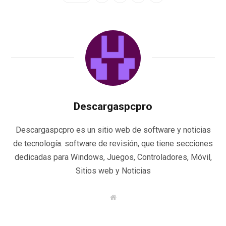
Descargaspcpro
Descargaspcpro es un sitio web de software y noticias
de tecnología. software de revisión, que tiene secciones
dedicadas para Windows, Juegos, Controladores, Móvil,
Sitios web y Noticias
W
e
b
s
i