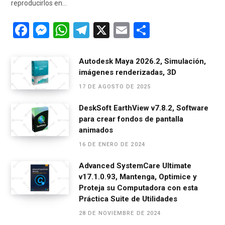
reproducirlos en…
F
M
W
T
X
E
C
a
es
h
el
m
o
ce
se
at
e
ail
m
Autodesk Maya 2026.2, Simulación,
imágenes renderizadas, 3D
b
n
s
gr
p
17 DE AGOSTO DE 2025
o
g
A
a
ar
o
er
p
m
tir
DeskSoft EarthView v7.8.2, Software
para crear fondos de pantalla
k
p
animados
16 DE ENERO DE 2024
Advanced SystemCare Ultimate
v17.1.0.93, Mantenga, Optimice y
Proteja su Computadora con esta
Práctica Suite de Utilidades
28 DE NOVIEMBRE DE 2024