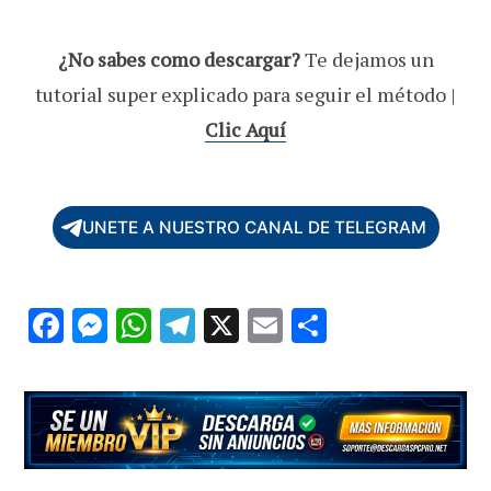
¿No sabes como descargar?
Te dejamos un
tutorial super explicado para seguir el método |
Clic Aquí
UNETE A NUESTRO CANAL DE TELEGRAM
F
M
W
T
X
E
C
ac
es
h
el
m
o
e
se
at
e
ai
m
b
n
s
gr
l
p
o
g
A
a
ar