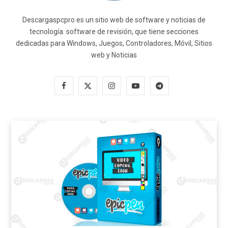
Descargaspcpro es un sitio web de software y noticias de
tecnología. software de revisión, que tiene secciones
dedicadas para Windows, Juegos, Controladores, Móvil, Sitios
web y Noticias
F
X
I
Y
T
a
(
n
o
e
c
T
s
u
l
e
w
t
T
e
b
i
a
u
g
o
t
g
b
r
o
t
r
e
a
k
e
a
m