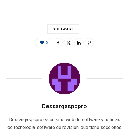
o
er
p
m
ti
k
p
r
SOFTWARE
0
Descargaspcpro
Descargaspcpro es un sitio web de software y noticias
de tecnología. software de revisión, que tiene secciones