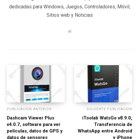
dedicadas para Windows, Juegos, Controladores, Móvil,
Sitios web y Noticias
W
e
b
s
i
t
e
PUBLICACIÓN ANTERIOR
SIGUIENTE PUBLICACIÓN
Dashcam Viewer Plus
iToolab WatsGo v8.9.0,
v4.0.7, software para ver
Transferencia de
películas, datos de GPS y
WhatsApp entre Android
datos de sensores
y iPhone