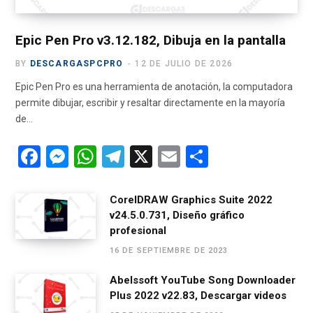
r
m
)
Epic Pen Pro v3.12.182, Dibuja en la pantalla
BY
DESCARGASPCPRO
12 DE JULIO DE 2026
Epic Pen Pro es una herramienta de anotación, la computadora
permite dibujar, escribir y resaltar directamente en la mayoría
de…
F
M
W
T
X
E
C
a
es
h
el
m
o
ce
se
at
e
ail
m
CorelDRAW Graphics Suite 2022
v24.5.0.731, Diseño gráfico
b
n
s
gr
p
profesional
o
g
A
a
ar
16 DE SEPTIEMBRE DE 2023
o
er
p
m
tir
Abelssoft YouTube Song Downloader
k
p
Plus 2022 v22.83, Descargar videos