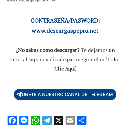
CONTRASEÑA/PASWORD:
www.descargaspcpro.net
¿No sabes como descargar?
Te dejamos un
tutorial super explicado para seguir el método |
Clic Aquí
UNETE A NUESTRO CANAL DE TELEGRAM
F
M
W
T
X
E
C
ac
es
h
el
m
o