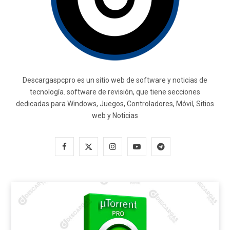
Descargaspcpro es un sitio web de software y noticias de
tecnología. software de revisión, que tiene secciones
dedicadas para Windows, Juegos, Controladores, Móvil, Sitios
web y Noticias
F
X
I
Y
T
a
(
n
o
e
c
T
s
u
l
e
w
t
T
e
b
i
a
u
g