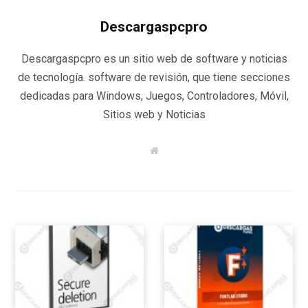
Descargaspcpro
Descargaspcpro es un sitio web de software y noticias
de tecnología. software de revisión, que tiene secciones
dedicadas para Windows, Juegos, Controladores, Móvil,
Sitios web y Noticias
W
e
b
s
i
t
e