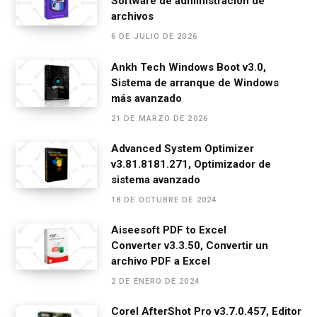
Software de administración de
b
n
s
gr
p
archivos
o
g
A
a
ar
6 DE JULIO DE 2026
o
er
p
m
tir
Ankh Tech Windows Boot v3.0,
k
p
Sistema de arranque de Windows
más avanzado
21 DE MARZO DE 2026
Advanced System Optimizer
v3.81.8181.271, Optimizador de
sistema avanzado
18 DE OCTUBRE DE 2024
Aiseesoft PDF to Excel
Converter v3.3.50, Convertir un
archivo PDF a Excel
2 DE ENERO DE 2024
Corel AfterShot Pro v3.7.0.457, Editor