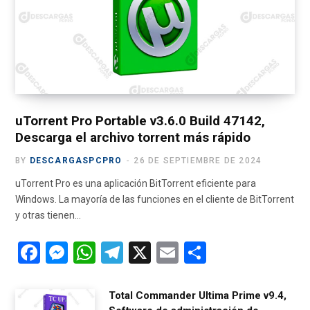
o
t
g
b
r
o
t
r
e
a
k
e
a
m
r
m
)
uTorrent Pro Portable v3.6.0 Build 47142,
Descarga el archivo torrent más rápido
BY
DESCARGASPCPRO
26 DE SEPTIEMBRE DE 2024
uTorrent Pro es una aplicación BitTorrent eficiente para
Windows. La mayoría de las funciones en el cliente de BitTorrent
y otras tienen…
F
M
W
T
X
E
C
a
es
h
el
m
o
ce
se
at
e
ail
m
Total Commander Ultima Prime v9.4,