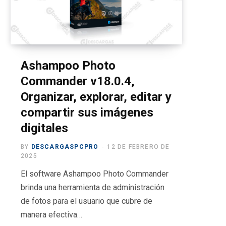
o
t
g
b
r
o
t
r
e
a
k
e
a
m
r
m
Ashampoo Photo
Commander v18.0.4,
)
Organizar, explorar, editar y
compartir sus imágenes
digitales
BY
DESCARGASPCPRO
12 DE FEBRERO DE
2025
El software Ashampoo Photo Commander
brinda una herramienta de administración
de fotos para el usuario que cubre de
manera efectiva…