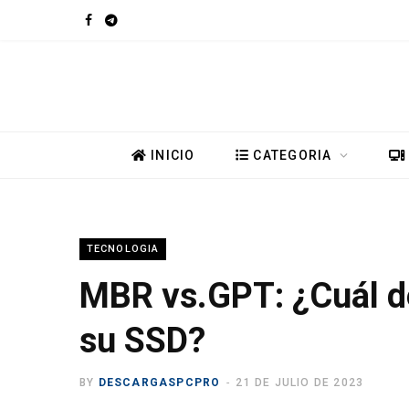
F
T
a
e
c
l
e
e
INICIO
CATEGORIA
b
g
o
r
TECNOLOGIA
o
a
MBR vs.GPT: ¿Cuál de
k
m
su SSD?
BY
DESCARGASPCPRO
21 DE JULIO DE 2023