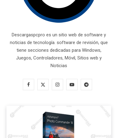
Descargaspcpro es un sitio web de software y
noticias de tecnología. software de revisión, que
tiene secciones dedicadas para Windows,
Juegos, Controladores, Móvil, Sitios web y
Noticias
F
X
I
Y
T
a
(
n
o
e
c
T
s
u
l
e
w
t
T
e
b
i
a
u
g