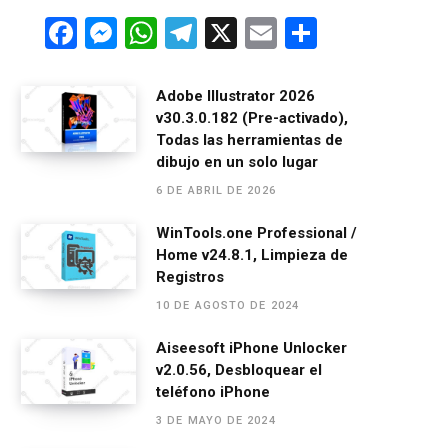
F
M
W
T
X
E
C
a
es
h
el
m
o
ce
se
at
e
ail
m
Adobe Illustrator 2026
v30.3.0.182 (Pre-activado),
b
n
s
gr
p
Todas las herramientas de
o
g
A
a
ar
dibujo en un solo lugar
o
er
p
m
tir
6 DE ABRIL DE 2026
k
p
WinTools.one Professional /
Home v24.8.1, Limpieza de
Registros
10 DE AGOSTO DE 2024
Aiseesoft iPhone Unlocker
v2.0.56, Desbloquear el
teléfono iPhone
3 DE MAYO DE 2024