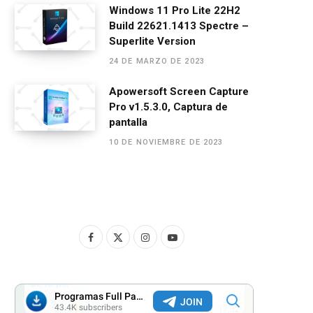
Windows 11 Pro Lite 22H2
Build 22621.1413 Spectre –
Superlite Version
24 DE MARZO DE 2023
Apowersoft Screen Capture
Pro v1.5.3.0, Captura de
pantalla
10 DE NOVIEMBRE DE 2023
F
X
I
Y
a
(
n
o
c
T
s
u
e
w
t
T