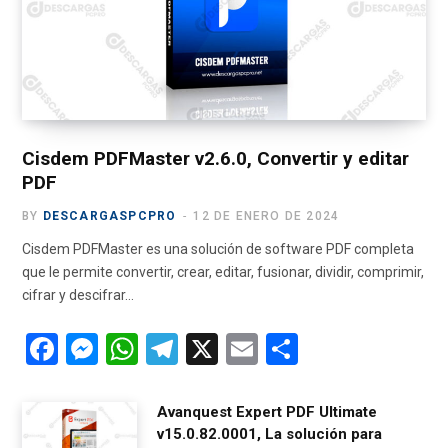
o
t
g
b
r
o
t
r
e
a
k
e
a
m
r
m
)
Cisdem PDFMaster v2.6.0, Convertir y editar
PDF
BY
DESCARGASPCPRO
12 DE ENERO DE 2024
Cisdem PDFMaster es una solución de software PDF completa
que le permite convertir, crear, editar, fusionar, dividir, comprimir,
cifrar y descifrar…
F
M
W
T
X
E
C
a
es
h
el
m
o
ce
se
at
e
ail
m
Avanquest Expert PDF Ultimate
v15.0.82.0001, La solución para
b
n
s
gr
p