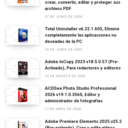
crear, convertir, editar y proteger sus
o
g
A
a
ar
archivos PDF
o
er
p
m
tir
27 DE JUNIO DE 2024
k
p
Total Uninstaller v6.22.1.605, Elimine
completamente las aplicaciones no
deseadas de la PC
10 DE JUNIO DE 2022
Adobe InCopy 2023 v18.5.0.57 (Pre-
Activado), Para redactores y editores
15 DE AGOSTO DE 2023
ACDSee Photo Studio Professional
2026 v19.1.0.3560, Editor y
administrador de fotografías
17 DE ABRIL DE 2026
Adobe Premiere Elements 2025 v25.2
(Pre-activado), Crea y edita vídeos