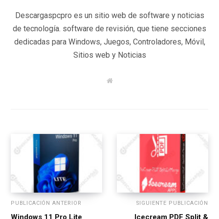
Descargaspcpro es un sitio web de software y noticias
de tecnología. software de revisión, que tiene secciones
dedicadas para Windows, Juegos, Controladores, Móvil,
Sitios web y Noticias
W
e
b
s
i
t
e
PUBLICACIÓN ANTERIOR
SIGUIENTE PUBLICACIÓN
Windows 11 Pro Lite
Icecream PDF Split &