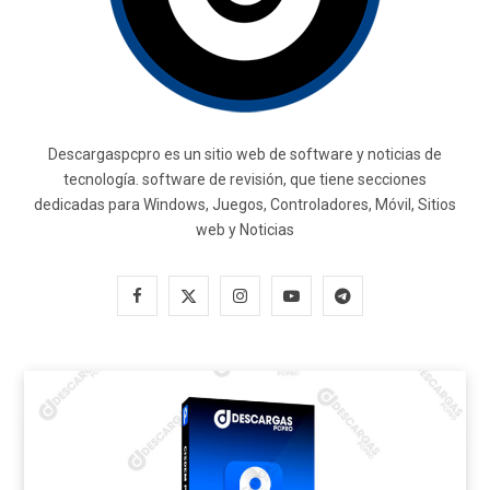
Descargaspcpro es un sitio web de software y noticias de
tecnología. software de revisión, que tiene secciones
dedicadas para Windows, Juegos, Controladores, Móvil, Sitios
web y Noticias
F
X
I
Y
T
a
(
n
o
e
c
T
s
u
l
e
w
t
T
e
b
i
a
u
g