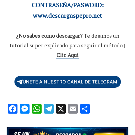
CONTRASEÑA/PASWORD:
www.descargaspcpro.net
¿No sabes como descargar?
Te dejamos un
tutorial super explicado para seguir el método |
Clic Aquí
UNETE A NUESTRO CANAL DE TELEGRAM
F
M
W
T
X
E
C
ac
es
h
el
m
o
e
se
at
e
ai
m