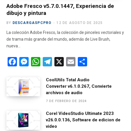
)
Adobe Fresco v5.7.0.1447, Experiencia de
dibujo y pintura
BY
DESCARGASPCPRO
12 DE AGOSTO DE 2025
La colección Adobe Fresco, la colección de pinceles vectoriales y
de trama más grande del mundo, además de Live Brush,
nueva…
F
M
W
T
X
E
C
a
es
h
el
m
o
ce
se
at
e
ail
m
CoolUtils Total Audio
Converter v6.1.0.267, Convierte
b
n
s
gr
p
archivos de audio
o
g
A
a
ar
7 DE FEBRERO DE 2024
o
er
p
m
tir
Corel VideoStudio Ultimate 2023
k
p
v26.0.0.136, Software de edicion de
video