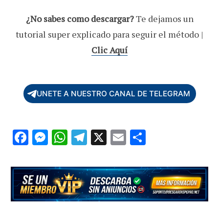
¿No sabes como descargar?
Te dejamos un
tutorial super explicado para seguir el método |
Clic Aquí
UNETE A NUESTRO CANAL DE TELEGRAM
F
M
W
T
X
E
C
ac
es
h
el
m
o
e
se
at
e
ai
m
b
n
s
gr
l
p
o
g
A
a
ar
o
er
p
m
ti