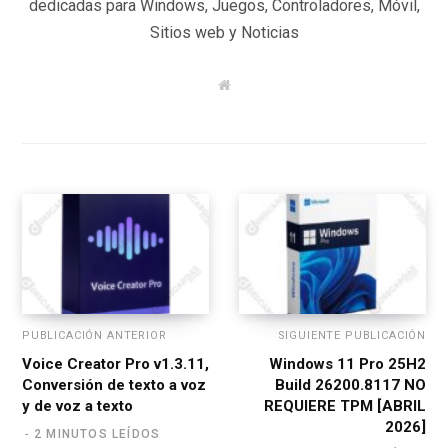
dedicadas para Windows, Juegos, Controladores, Móvil,
Sitios web y Noticias
W
e
b
s
i
t
e
PUBLICACIÓN ANTERIOR
SIGUIENTE PUBLICACIÓN
Voice Creator Pro v1.3.11,
Windows 11 Pro 25H2
Conversión de texto a voz
Build 26200.8117 NO
y de voz a texto
REQUIERE TPM [ABRIL
2026]
2 MINUTOS LEÍDOS