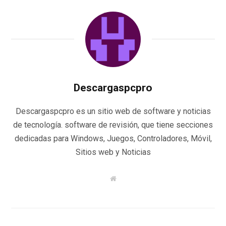
Descargaspcpro
Descargaspcpro es un sitio web de software y noticias
de tecnología. software de revisión, que tiene secciones
dedicadas para Windows, Juegos, Controladores, Móvil,
Sitios web y Noticias
W
e
b
s
i
t
e