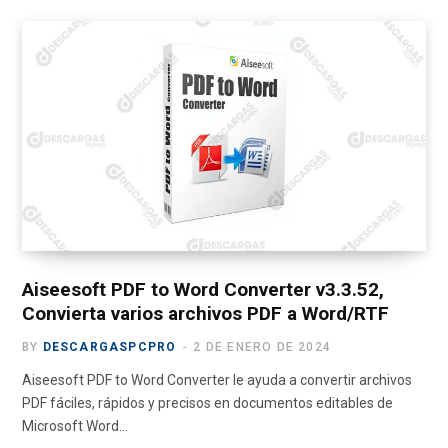
c
T
s
u
l
e
w
t
T
e
b
i
a
u
g
o
t
g
b
r
o
t
r
e
a
k
e
a
m
r
m
)
Aiseesoft PDF to Word Converter v3.3.52,
Convierta varios archivos PDF a Word/RTF
BY
DESCARGASPCPRO
2 DE ENERO DE 2024
Aiseesoft PDF to Word Converter le ayuda a convertir archivos
PDF fáciles, rápidos y precisos en documentos editables de
Microsoft Word…