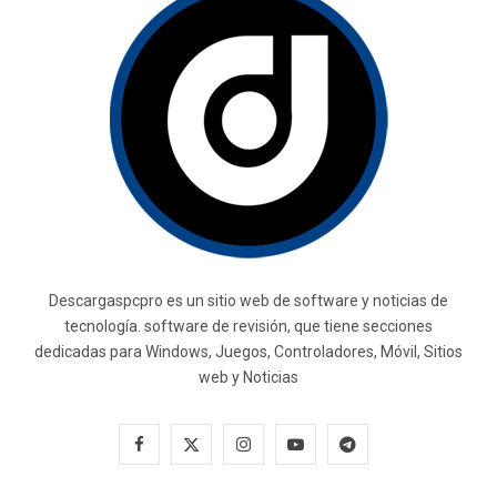
Descargaspcpro es un sitio web de software y noticias de
tecnología. software de revisión, que tiene secciones
dedicadas para Windows, Juegos, Controladores, Móvil, Sitios
web y Noticias
F
X
I
Y
T
a
(
n
o
e