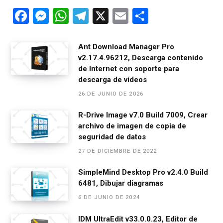
F
M
W
T
X
E
C
a
es
h
el
m
o
ce
se
at
e
ail
m
Ant Download Manager Pro
v2.17.4.96212, Descarga contenido
b
n
s
gr
p
de Internet con soporte para
o
g
A
a
ar
descarga de vídeos
o
er
p
m
tir
26 DE JUNIO DE 2026
k
p
R-Drive Image v7.0 Build 7009, Crear
archivo de imagen de copia de
seguridad de datos
27 DE DICIEMBRE DE 2022
SimpleMind Desktop Pro v2.4.0 Build
6481, Dibujar diagramas
6 DE JUNIO DE 2024
IDM UltraEdit v33.0.0.23, Editor de