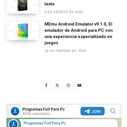
texto
6 DE AGOSTO DE 2026
MEmu Android Emulator v9.1.0, El
emulador de Android para PC con
una experiencia especializado en
juegos
24 DE FEBRERO DE 2024
F
X
I
Y
a
(
n
o
c
T
s
u
e
w
t
T
b
i
a
u