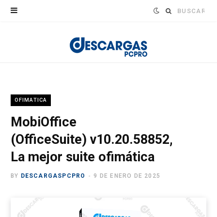
Buscar:
OFIMATICA
MobiOffice
(OfficeSuite) v10.20.58852,
La mejor suite ofimática
BY
DESCARGASPCPRO
9 DE ENERO DE 2025