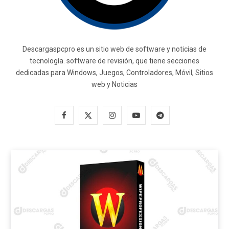
Descargaspcpro es un sitio web de software y noticias de
tecnología. software de revisión, que tiene secciones
dedicadas para Windows, Juegos, Controladores, Móvil, Sitios
web y Noticias
F
X
I
Y
T
a
(
n
o
e
c
T
s
u
l
e
w
t
T
e
b
i
a
u
g
o
t
g
b
r
o
t
r
e
a