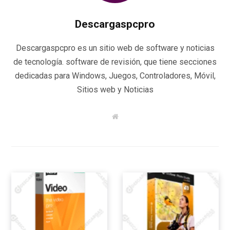
Descargaspcpro
Descargaspcpro es un sitio web de software y noticias
de tecnología. software de revisión, que tiene secciones
dedicadas para Windows, Juegos, Controladores, Móvil,
Sitios web y Noticias
W
e
b
s
i
t
e