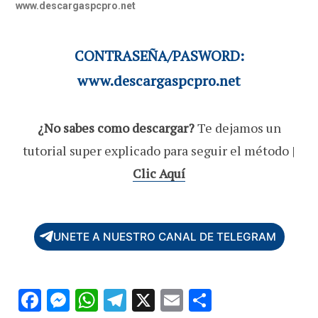
www.descargaspcpro.net
CONTRASEÑA/PASWORD:
www.descargaspcpro.net
¿No sabes como descargar?
Te dejamos un
tutorial super explicado para seguir el método |
Clic Aquí
UNETE A NUESTRO CANAL DE TELEGRAM
F
M
W
T
X
E
C