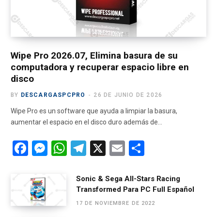
k
e
a
m
r
m
)
Wipe Pro 2026.07, Elimina basura de su
computadora y recuperar espacio libre en
disco
BY
DESCARGASPCPRO
26 DE JUNIO DE 2026
Wipe Pro es un software que ayuda a limpiar la basura,
aumentar el espacio en el disco duro además de…
F
M
W
T
X
E
C
a
es
h
el
m
o
ce
se
at
e
ail
m
Sonic & Sega All-Stars Racing
Transformed Para PC Full Español
b
n
s
gr
p
17 DE NOVIEMBRE DE 2022
o
g
A
a
ar