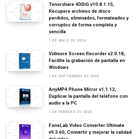
o
er
p
m
tir
Tenorshare 4DDiG v10.8.1.15,
Recupere archivos de disco
k
p
perdidos, eliminados, formateados y
corruptos de forma completa y
sencilla
1 DE MAYO DE 2026
Vidmore Screen Recorder v2.0.18,
Facilite la grabación de pantalla en
Windows
2 DE SEPTIEMBRE DE 2024
AnyMP4 Phone Mirror v1.1.12,
Duplicar la pantalla del teléfono con
audio a la PC
7 DE FEBRERO DE 2024
FoneLab Video Converter Ultimate
v9.3.60, Convertir y mejorar la calidad
del video