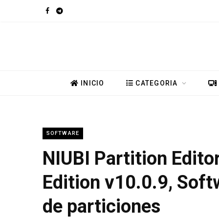
F
T
a
e
c
l
e
e
INICIO
CATEGORIA
b
g
o
r
SOFTWARE
o
a
NIUBI Partition Edito
k
m
Edition v10.0.9, Soft
de particiones