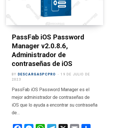
o
t
g
b
r
o
t
r
e
a
k
e
a
m
r
m
PassFab iOS Password
Manager v2.0.8.6,
)
Administrador de
contraseñas de iOS
BY
DESCARGASPCPRO
19 DE JULIO DE
2023
PassFab iOS Password Manager es el
mejor administrador de contraseñas de
iOS que lo ayuda a encontrar su contraseña
de…