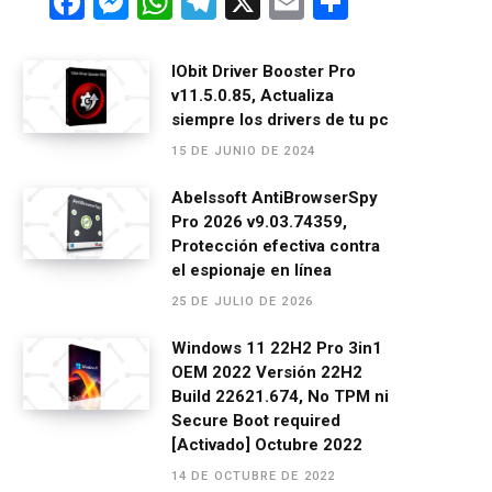
F
M
W
T
X
E
C
a
es
h
el
m
o
ce
se
at
e
ail
m
IObit Driver Booster Pro
v11.5.0.85, Actualiza
b
n
s
gr
p
siempre los drivers de tu pc
o
g
A
a
ar
15 DE JUNIO DE 2024
o
er
p
m
tir
Abelssoft AntiBrowserSpy
k
p
Pro 2026 v9.03.74359,
Protección efectiva contra
el espionaje en línea
25 DE JULIO DE 2026
Windows 11 22H2 Pro 3in1
OEM 2022 Versión 22H2
Build 22621.674, No TPM ni
Secure Boot required
[Activado] Octubre 2022
14 DE OCTUBRE DE 2022