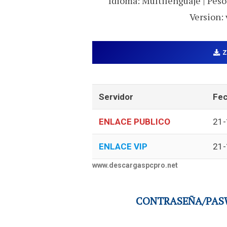
Idioma: Multilenguaje | Peso:
Version: 
Servidor
Fec
ENLACE PUBLICO
21-
ENLACE VIP
21-
www.descargaspcpro.net
CONTRASEÑA/PASW