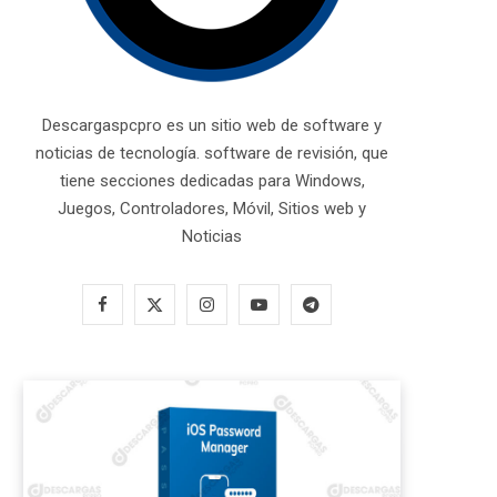
Descargaspcpro es un sitio web de software y
noticias de tecnología. software de revisión, que
tiene secciones dedicadas para Windows,
Juegos, Controladores, Móvil, Sitios web y
Noticias
F
X
I
Y
T
a
(
n
o
e
c
T
s
u
l
e
w
t
T
e
b
i
a
u
g