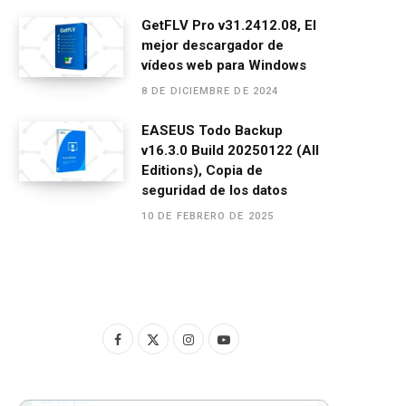
GetFLV Pro v31.2412.08, El
mejor descargador de
vídeos web para Windows
8 DE DICIEMBRE DE 2024
EASEUS Todo Backup
v16.3.0 Build 20250122 (All
Editions), Copia de
seguridad de los datos
10 DE FEBRERO DE 2025
F
X
I
Y
a
(
n
o
c
T
s
u