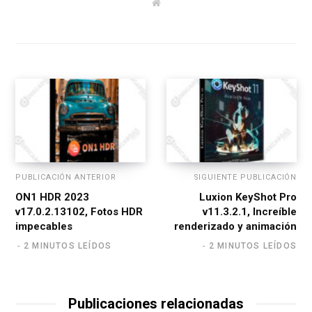
W
e
b
s
i
t
e
PUBLICACIÓN ANTERIOR
SIGUIENTE PUBLICACIÓN
ON1 HDR 2023
Luxion KeyShot Pro
v17.0.2.13102, Fotos HDR
v11.3.2.1, Increíble
impecables
renderizado y animación
2 MINUTOS LEÍDOS
2 MINUTOS LEÍDOS
Publicaciones relacionadas