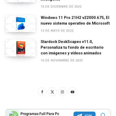
10 DE DICIEMBRE DE 2022
Windows 11 Pro 21H2 v22000.675, El
nuevo sistema operativo de Microsoft
12 DE MAYO DE 2022
Stardock DeskScapes v11.0,
Personaliza tu fondo de escritorio
con imágenes y vídeos animados
10 DE NOVIEMBRE DE 2023
F
X
I
Y
a
(
n
o
c
T
s
u