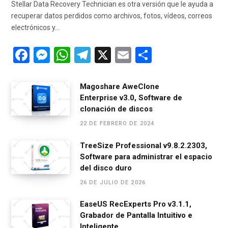
Stellar Data Recovery Technician es otra versión que le ayuda a
recuperar datos perdidos como archivos, fotos, vídeos, correos
electrónicos y…
F
M
W
T
X
E
C
a
es
h
el
m
o
ce
se
at
e
ail
m
Magoshare AweClone
Enterprise v3.0, Software de
b
n
s
gr
p
clonación de discos
o
g
A
a
ar
22 DE FEBRERO DE 2024
o
er
p
m
tir
TreeSize Professional v9.8.2.2303,
k
p
Software para administrar el espacio
del disco duro
26 DE JULIO DE 2026
EaseUS RecExperts Pro v3.1.1,
Grabador de Pantalla Intuitivo e
Inteligente