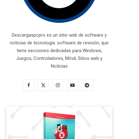
Descargaspcpro es un sitio web de software y
noticias de tecnología. software de revisión, que
tiene secciones dedicadas para Windows,
Juegos, Controladores, Móvil, Sitios web y
Noticias
F
X
I
Y
T
a
(
n
o
e
c
T
s
u
l
e
w
t
T
e
b
i
a
u
g