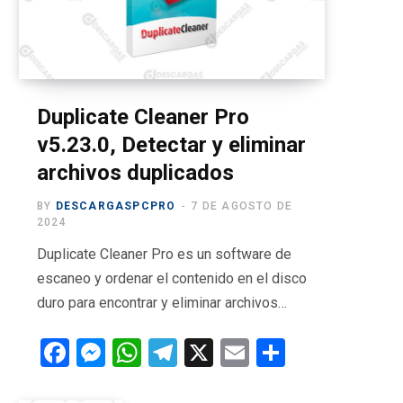
o
t
g
b
r
o
t
r
e
a
k
e
a
m
r
m
Duplicate Cleaner Pro
v5.23.0, Detectar y eliminar
)
archivos duplicados
BY
DESCARGASPCPRO
7 DE AGOSTO DE
2024
Duplicate Cleaner Pro es un software de
escaneo y ordenar el contenido en el disco
duro para encontrar y eliminar archivos…
F
M
W
T
X
E
C
a
es
h
el
m
o