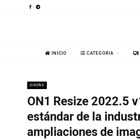
F
T
a
e
c
l
e
e
INICIO
CATEGORIA
b
g
o
r
DISEÑO
o
a
ON1 Resize 2022.5 v
k
m
estándar de la indust
ampliaciones de ima