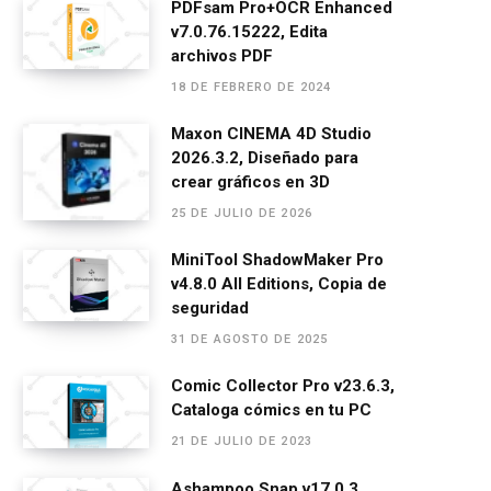
ce
se
at
e
ail
m
PDFsam Pro+OCR Enhanced
v7.0.76.15222, Edita
b
n
s
gr
p
archivos PDF
o
g
A
a
ar
18 DE FEBRERO DE 2024
o
er
p
m
tir
Maxon CINEMA 4D Studio
k
p
2026.3.2, Diseñado para
crear gráficos en 3D
25 DE JULIO DE 2026
MiniTool ShadowMaker Pro
v4.8.0 All Editions, Copia de
seguridad
31 DE AGOSTO DE 2025
Comic Collector Pro v23.6.3,
Cataloga cómics en tu PC
21 DE JULIO DE 2023
Ashampoo Snap v17.0.3,