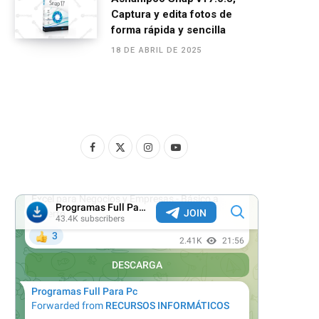
Captura y edita fotos de
forma rápida y sencilla
18 DE ABRIL DE 2025
F
X
I
Y
a
(
n
o
c
T
s
u
e
w
t
T
b
i
a
u
o
t
g
b
o
t
r
e
k
e
a