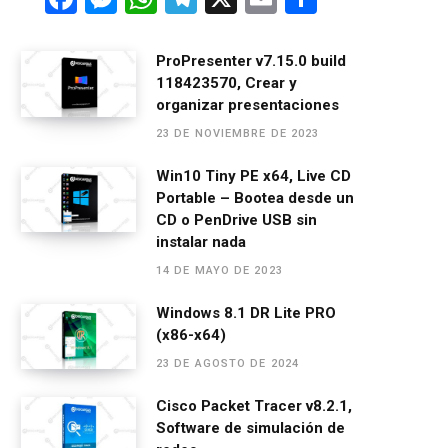
a
es
h
el
m
o
ce
se
at
e
ail
m
ProPresenter v7.15.0 build
118423570, Crear y
b
n
s
gr
p
organizar presentaciones
o
g
A
a
ar
23 DE NOVIEMBRE DE 2023
o
er
p
m
tir
Win10 Tiny PE x64, Live CD
k
p
Portable – Bootea desde un
CD o PenDrive USB sin
instalar nada
14 DE MAYO DE 2023
Windows 8.1 DR Lite PRO
(x86-x64)
23 DE AGOSTO DE 2024
Cisco Packet Tracer v8.2.1,
Software de simulación de