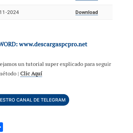
11-2024
Download
ORD: www.descargaspcpro.net
ejamos un tutorial super explicado para seguir
método |
Clic Aquí
UESTRO CANAL DE TELEGRAM
C