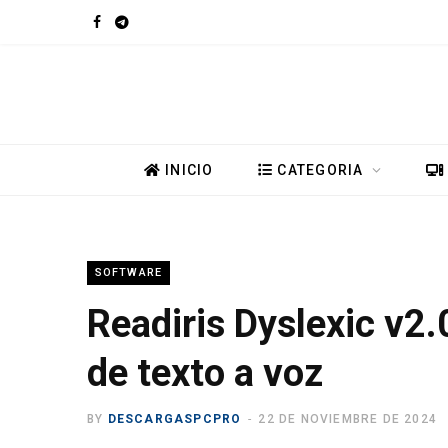
F
T
a
e
c
l
e
e
INICIO
CATEGORIA
b
g
o
r
SOFTWARE
o
a
Readiris Dyslexic v2.
k
m
de texto a voz
BY
DESCARGASPCPRO
22 DE NOVIEMBRE DE 2024