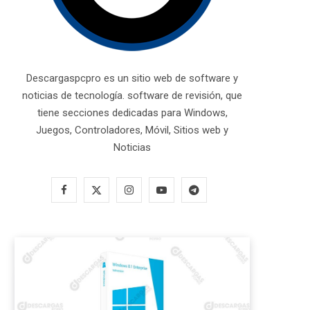
Descargaspcpro es un sitio web de software y
noticias de tecnología. software de revisión, que
tiene secciones dedicadas para Windows,
Juegos, Controladores, Móvil, Sitios web y
Noticias
F
X
I
Y
T
a
(
n
o
e
c
T
s
u
l
e
w
t
T
e
b
i
a
u
g