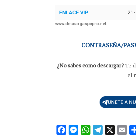
ENLACE VIP
21-
www.descargaspcpro.net
CONTRASEÑA/PASW
¿No sabes como descargar?
Te d
el 
UNETE A N
F
M
W
T
X
E