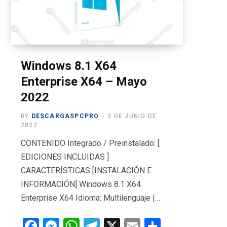
o
t
g
b
r
o
t
r
e
a
k
e
a
m
r
m
Windows 8.1 X64
Enterprise X64 – Mayo
)
2022
BY
DESCARGASPCPRO
3 DE JUNIO DE
2022
CONTENIDO Integrado / Preinstalado: [
EDICIONES INCLUIDAS ]
CARACTERÍSTICAS [INSTALACIÓN E
INFORMACIÓN] Windows 8.1 X64
Enterprise X64 Idioma: Multilenguaje |…
F
M
W
T
X
E
C