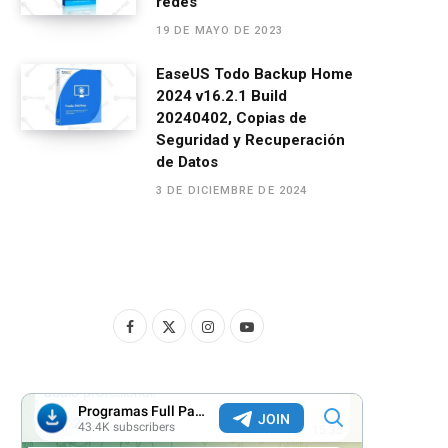
redes
19 DE MAYO DE 2023
EaseUS Todo Backup Home
2024 v16.2.1 Build
20240402, Copias de
Seguridad y Recuperación
de Datos
3 DE DICIEMBRE DE 2024
F
X
I
Y
a
(
n
o
c
T
s
u
e
w
t
T