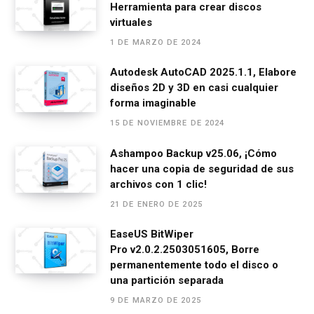
Herramienta para crear discos
b
n
s
gr
p
virtuales
o
g
A
a
ar
1 DE MARZO DE 2024
o
er
p
m
tir
Autodesk AutoCAD 2025.1.1, Elabore
k
p
diseños 2D y 3D en casi cualquier
forma imaginable
15 DE NOVIEMBRE DE 2024
Ashampoo Backup v25.06, ¡Cómo
hacer una copia de seguridad de sus
archivos con 1 clic!
21 DE ENERO DE 2025
EaseUS BitWiper
Pro v2.0.2.2503051605, Borre
permanentemente todo el disco o
una partición separada
9 DE MARZO DE 2025