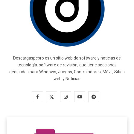
Descargaspcpro es un sitio web de software y noticias de
tecnología. software de revisión, que tiene secciones
dedicadas para Windows, Juegos, Controladores, Móvil, Sitios
web y Noticias
F
X
I
Y
T
a
(
n
o
e
c
T
s
u
l
e
w
t
T
e