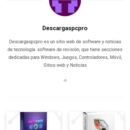
Descargaspcpro
Descargaspcpro es un sitio web de software y noticias
de tecnología. software de revisión, que tiene secciones
dedicadas para Windows, Juegos, Controladores, Móvil,
Sitios web y Noticias
W
e
b
s
i
t
e