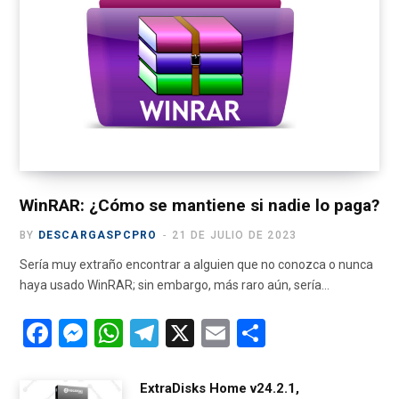
b
i
a
u
g
o
t
g
b
r
o
t
r
e
a
k
e
a
m
r
m
)
WinRAR: ¿Cómo se mantiene si nadie lo paga?
BY
DESCARGASPCPRO
21 DE JULIO DE 2023
Sería muy extraño encontrar a alguien que no conozca o nunca
haya usado WinRAR; sin embargo, más raro aún, sería…
F
M
W
T
X
E
C
a
es
h
el
m
o
ce
se
at
e
ail
m
ExtraDisks Home v24.2.1,