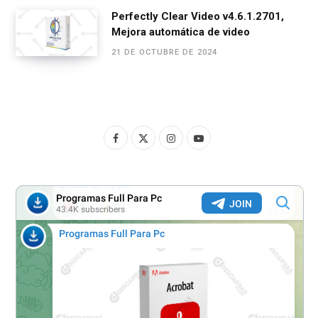
Perfectly Clear Video v4.6.1.2701,
Mejora automática de video
21 DE OCTUBRE DE 2024
F
X
I
Y
a
(
n
o
c
T
s
u
e
w
t
T
b
i
a
u
o
t
g
b
o
t
r
e
k
e
a