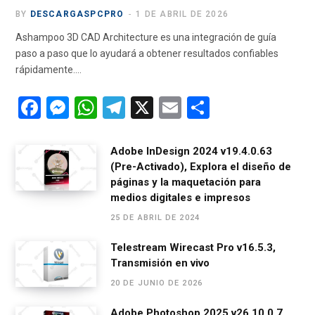
BY
DESCARGASPCPRO
1 DE ABRIL DE 2026
Ashampoo 3D CAD Architecture es una integración de guía
paso a paso que lo ayudará a obtener resultados confiables
rápidamente.…
F
M
W
T
X
E
C
a
es
h
el
m
o
ce
se
at
e
ail
m
Adobe InDesign 2024 v19.4.0.63
(Pre-Activado), Explora el diseño de
b
n
s
gr
p
páginas y la maquetación para
o
g
A
a
ar
medios digitales e impresos
o
er
p
m
tir
25 DE ABRIL DE 2024
k
p
Telestream Wirecast Pro v16.5.3,
Transmisión en vivo
20 DE JUNIO DE 2026
Adobe Photoshop 2025 v26.10.0.7