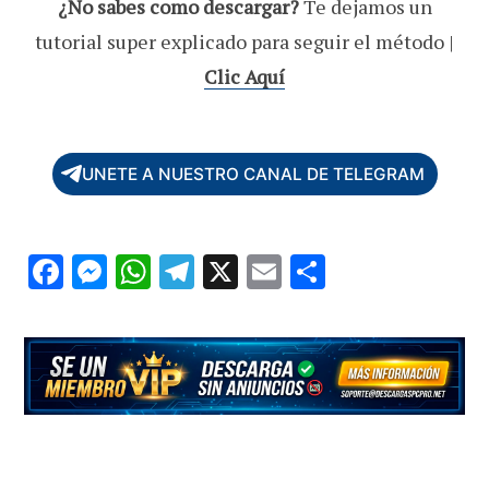
¿No sabes como descargar?
Te dejamos un
tutorial super explicado para seguir el método |
Clic Aquí
UNETE A NUESTRO CANAL DE TELEGRAM
F
M
W
T
X
E
C
ac
es
h
el
m
o
e
se
at
e
ai
m
b
n
s
gr
l
p
o
g
A
a
ar
o
er
p
m
ti
k
p
r