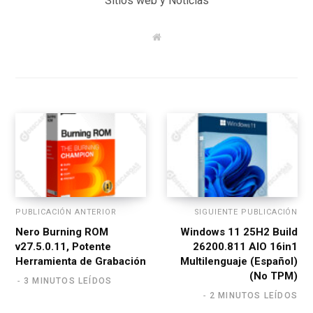
Sitios web y Noticias
W
e
b
s
i
t
e
PUBLICACIÓN ANTERIOR
SIGUIENTE PUBLICACIÓN
Nero Burning ROM
Windows 11 25H2 Build
v27.5.0.11, Potente
26200.811 AIO 16in1
Herramienta de Grabación
Multilenguaje (Español)
(No TPM)
3 MINUTOS LEÍDOS
2 MINUTOS LEÍDOS