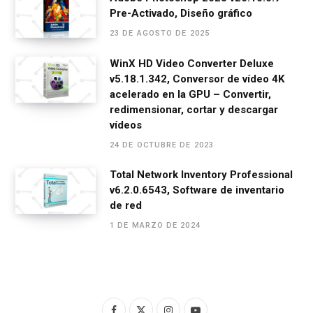
Pre-Activado, Diseño gráfico
23 DE AGOSTO DE 2025
WinX HD Video Converter Deluxe
v5.18.1.342, Conversor de vídeo 4K
acelerado en la GPU – Convertir,
redimensionar, cortar y descargar
vídeos
24 DE OCTUBRE DE 2023
Total Network Inventory Professional
v6.2.0.6543, Software de inventario
de red
1 DE MARZO DE 2024
F
X
I
Y