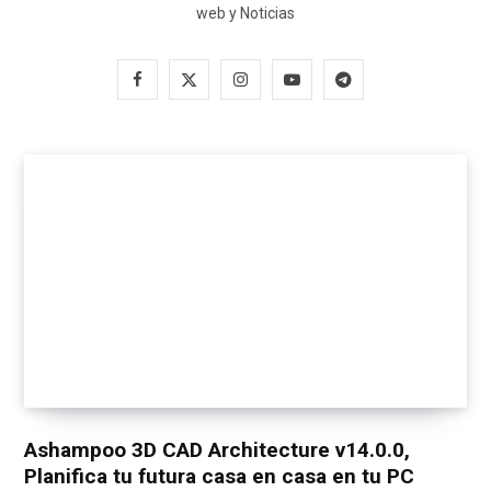
web y Noticias
F
X
I
Y
T
a
(
n
o
e
c
T
s
u
l
e
w
t
T
e
b
i
a
u
g
o
t
g
b
r
o
t
r
e
a
k
e
a
m
r
m
)
Ashampoo 3D CAD Architecture v14.0.0,
Planifica tu futura casa en casa en tu PC