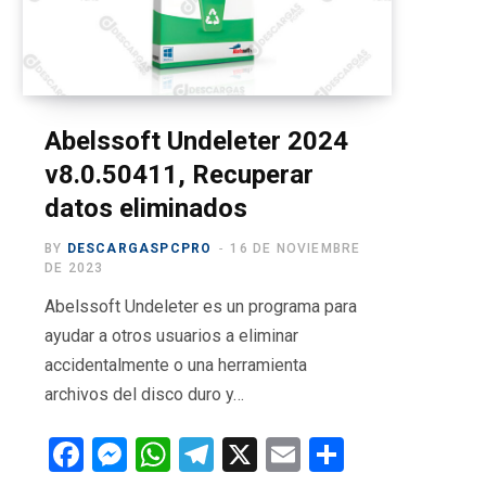
o
t
g
b
r
o
t
r
e
a
k
e
a
m
r
m
Abelssoft Undeleter 2024
v8.0.50411, Recuperar
)
datos eliminados
BY
DESCARGASPCPRO
16 DE NOVIEMBRE
DE 2023
Abelssoft Undeleter es un programa para
ayudar a otros usuarios a eliminar
accidentalmente o una herramienta
archivos del disco duro y…
F
M
W
T
X
E
C