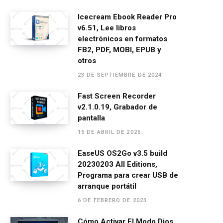
a
es
h
el
m
o
ce
se
at
e
ail
m
Icecream Ebook Reader Pro
v6.51, Lee libros
b
n
s
gr
p
electrónicos en formatos
o
g
A
a
ar
FB2, PDF, MOBI, EPUB y
o
er
p
m
tir
otros
23 DE SEPTIEMBRE DE 2024
k
p
Fast Screen Recorder
v2.1.0.19, Grabador de
pantalla
15 DE ABRIL DE 2026
EaseUS OS2Go v3.5 build
20230203 All Editions,
Programa para crear USB de
arranque portátil
6 DE FEBRERO DE 2023
Cómo Activar El Modo Dios