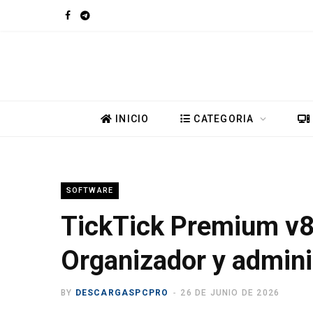
F
T
a
e
c
l
e
e
INICIO
CATEGORIA
b
g
o
r
SOFTWARE
o
a
TickTick Premium v8
k
m
Organizador y admini
BY
DESCARGASPCPRO
26 DE JUNIO DE 2026