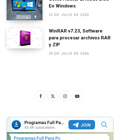
En Windows
21 DE JULIO DE 2023
WinRAR v7.23, Software
para procesar archivos RAR
y ZIP
25 DE JULIO DE 2026
F
X
I
Y
a
(
n
o
c
T
s
u
e
w
t
T
b
i
a
u