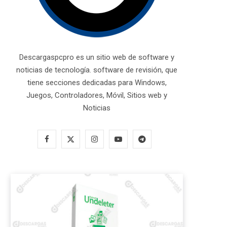
Descargaspcpro es un sitio web de software y
noticias de tecnología. software de revisión, que
tiene secciones dedicadas para Windows,
Juegos, Controladores, Móvil, Sitios web y
Noticias
F
X
I
Y
T
a
(
n
o
e
c
T
s
u
l
e
w
t
T
e
b
i
a
u
g