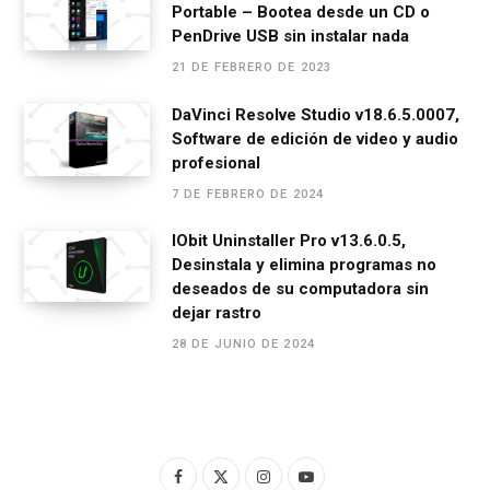
Portable – Bootea desde un CD o
PenDrive USB sin instalar nada
21 DE FEBRERO DE 2023
DaVinci Resolve Studio v18.6.5.0007,
Software de edición de video y audio
profesional
7 DE FEBRERO DE 2024
IObit Uninstaller Pro v13.6.0.5,
Desinstala y elimina programas no
deseados de su computadora sin
dejar rastro
28 DE JUNIO DE 2024
F
X
I
Y