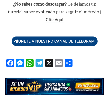
¿No sabes como descargar?
Te dejamos un
tutorial super explicado para seguir el método |
Clic Aquí
UNETE A NUESTRO CANAL DE TELEGRAM
F
M
W
T
X
E
C
ac
es
h
el
m
o
e
se
at
e
ai
m
b
n
s
gr
l
p
o
g
A
a
ar
o
er
p
m
ti