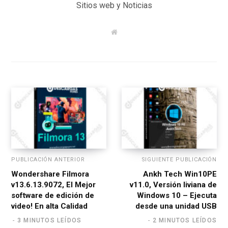
Sitios web y Noticias
W
e
b
s
i
t
e
PUBLICACIÓN ANTERIOR
SIGUIENTE PUBLICACIÓN
Wondershare Filmora
Ankh Tech Win10PE
v13.6.13.9072, El Mejor
v11.0, Versión liviana de
software de edición de
Windows 10 – Ejecuta
video! En alta Calidad
desde una unidad USB
3 MINUTOS LEÍDOS
2 MINUTOS LEÍDOS