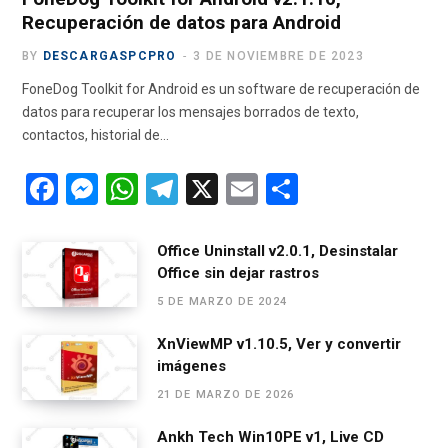
Recuperación de datos para Android
BY
DESCARGASPCPRO
3 DE NOVIEMBRE DE 2023
FoneDog Toolkit for Android es un software de recuperación de
datos para recuperar los mensajes borrados de texto,
contactos, historial de…
F
M
W
T
X
E
C
a
es
h
el
m
o
ce
se
at
e
ail
m
Office Uninstall v2.0.1, Desinstalar
Office sin dejar rastros
b
n
s
gr
p
5 DE MARZO DE 2024
o
g
A
a
ar
o
er
p
m
tir
XnViewMP v1.10.5, Ver y convertir
imágenes
k
p
21 DE MARZO DE 2026
Ankh Tech Win10PE v1, Live CD