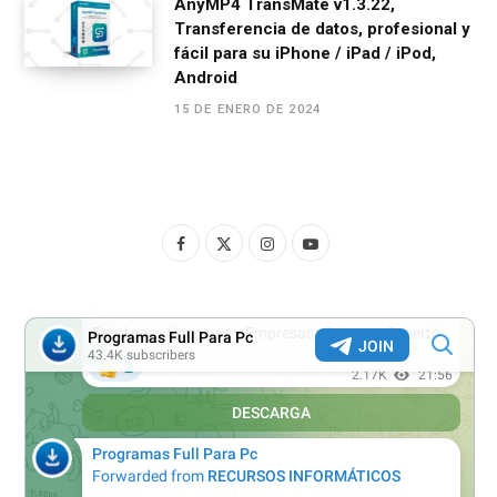
AnyMP4 TransMate v1.3.22,
Transferencia de datos, profesional y
fácil para su iPhone / iPad / iPod,
Android
15 DE ENERO DE 2024
F
X
I
Y
a
(
n
o
c
T
s
u
e
w
t
T
b
i
a
u
o
t
g
b
o
t
r
e