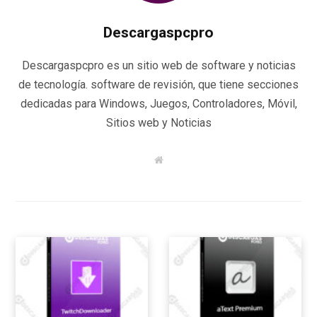
Descargaspcpro
Descargaspcpro es un sitio web de software y noticias
de tecnología. software de revisión, que tiene secciones
dedicadas para Windows, Juegos, Controladores, Móvil,
Sitios web y Noticias
W
e
b
s
i
t
e