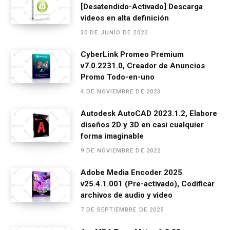
[Desatendido-Activado] Descarga
b
n
s
gr
p
vídeos en alta definición
o
g
A
a
ar
30 DE JUNIO DE 2022
o
er
p
m
tir
CyberLink Promeo Premium
k
p
v7.0.2231.0, Creador de Anuncios
Promo Todo-en-uno
4 DE NOVIEMBRE DE 2023
Autodesk AutoCAD 2023.1.2, Elabore
diseños 2D y 3D en casi cualquier
forma imaginable
9 DE NOVIEMBRE DE 2022
Adobe Media Encoder 2025
v25.4.1.001 (Pre-activado), Codificar
archivos de audio y video
7 DE SEPTIEMBRE DE 2025