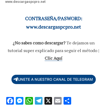
www.descargaspcpro.net
CONTRASEÑA/PASWORD:
www.descargaspcpro.net
¿No sabes como descargar?
Te dejamos un
tutorial super explicado para seguir el método |
Clic Aquí
UNETE A NUESTRO CANAL DE TELEGRAM
F
M
W
T
X
E
C