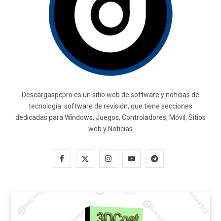
Descargaspcpro es un sitio web de software y noticias de
tecnología. software de revisión, que tiene secciones
dedicadas para Windows, Juegos, Controladores, Móvil, Sitios
web y Noticias
F
X
I
Y
T
a
(
n
o
e
c
T
s
u
l
e
w
t
T
e