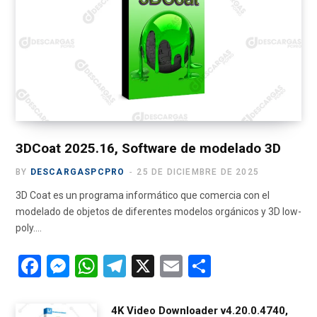
b
i
a
u
g
o
t
g
b
r
o
t
r
e
a
k
e
a
m
r
m
)
3DCoat 2025.16, Software de modelado 3D
BY
DESCARGASPCPRO
25 DE DICIEMBRE DE 2025
3D Coat es un programa informático que comercia con el
modelado de objetos de diferentes modelos orgánicos y 3D low-
poly.…
F
M
W
T
X
E
C
a
es
h
el
m
o
ce
se
at
e
ail
m
4K Video Downloader v4.20.0.4740,