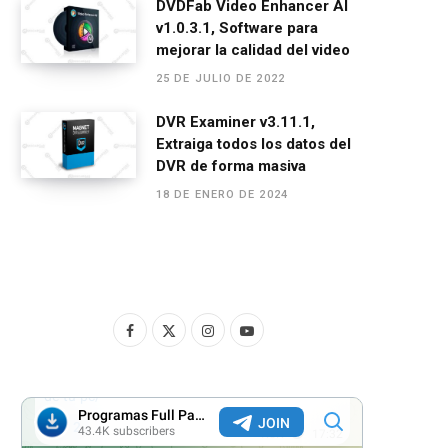
DVDFab Video Enhancer AI
v1.0.3.1, Software para
mejorar la calidad del video
25 DE JULIO DE 2022
DVR Examiner v3.11.1,
Extraiga todos los datos del
DVR de forma masiva
18 DE ENERO DE 2024
F
X
I
Y
a
(
n
o
c
T
s
u
e
w
t
T