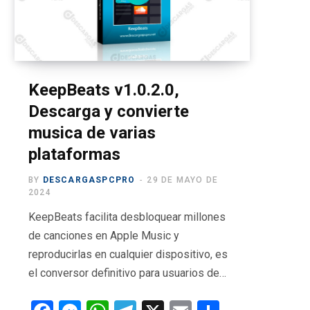
o
t
g
b
r
o
t
r
e
a
k
e
a
m
r
m
KeepBeats v1.0.2.0,
Descarga y convierte
)
musica de varias
plataformas
BY
DESCARGASPCPRO
29 DE MAYO DE
2024
KeepBeats facilita desbloquear millones
de canciones en Apple Music y
reproducirlas en cualquier dispositivo, es
el conversor definitivo para usuarios de…