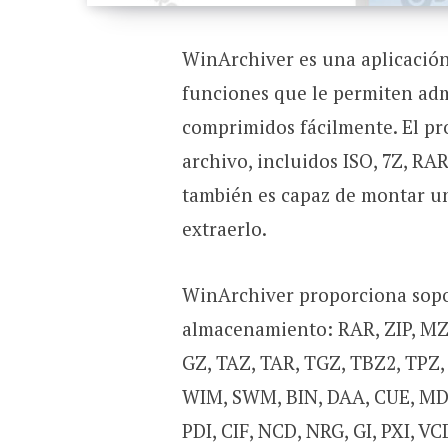
WinArchiver es una aplicación
funciones que le permiten admi
comprimidos fácilmente. El p
archivo, incluidos ISO, 7Z, RA
también es capaz de montar un
extraerlo.
WinArchiver proporciona sopor
almacenamiento: RAR, ZIP, MZP,
GZ, TAZ, TAR, TGZ, TBZ2, TPZ,
WIM, SWM, BIN, DAA, CUE, MDS
PDI, CIF, NCD, NRG, GI, PXI, VC