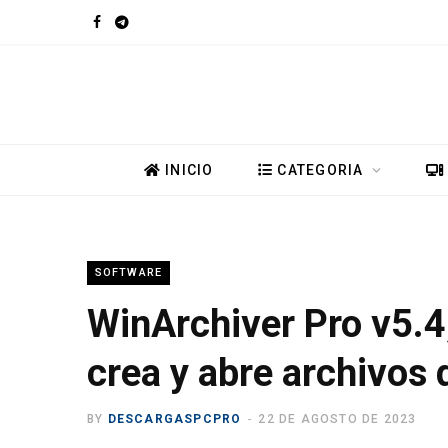
F
T
a
e
c
l
e
e
INICIO
CATEGORIA
b
g
o
r
SOFTWARE
o
a
WinArchiver Pro v5.4
k
m
crea y abre archivos 
BY
DESCARGASPCPRO
22 DE AGOSTO DE 2023