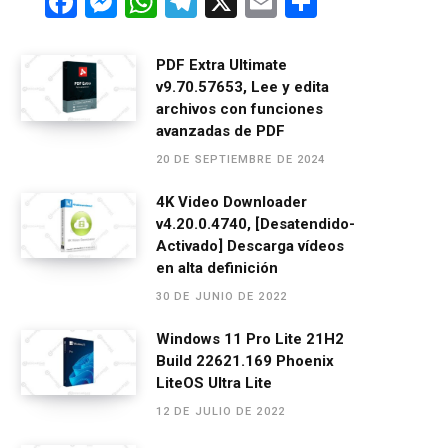
F
M
W
T
X
E
C
a
es
h
el
m
o
ce
se
at
e
ail
m
PDF Extra Ultimate
v9.70.57653, Lee y edita
b
n
s
gr
p
archivos con funciones
o
g
A
a
ar
avanzadas de PDF
o
er
p
m
tir
20 DE SEPTIEMBRE DE 2024
k
p
4K Video Downloader
v4.20.0.4740, [Desatendido-
Activado] Descarga vídeos
en alta definición
30 DE JUNIO DE 2022
Windows 11 Pro Lite 21H2
Build 22621.169 Phoenix
LiteOS Ultra Lite
12 DE JULIO DE 2022