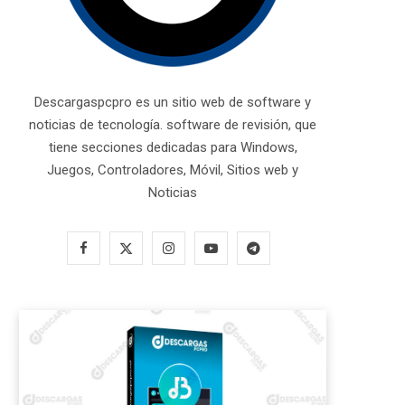
Descargaspcpro es un sitio web de software y
noticias de tecnología. software de revisión, que
tiene secciones dedicadas para Windows,
Juegos, Controladores, Móvil, Sitios web y
Noticias
F
X
I
Y
T
a
(
n
o
e
c
T
s
u
l
e
w
t
T
e
b
i
a
u
g