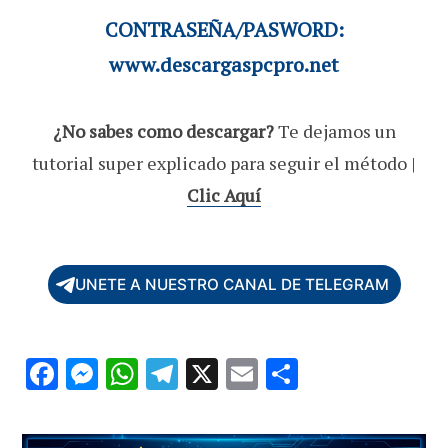
CONTRASEÑA/PASWORD:
www.descargaspcpro.net
¿No sabes como descargar?
Te dejamos un
tutorial super explicado para seguir el método |
Clic Aquí
UNETE A NUESTRO CANAL DE TELEGRAM
F
M
W
T
X
E
C
ac
es
h
el
m
o
e
se
at
e
ai
m