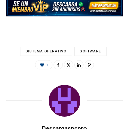
b
n
s
gr
l
p
o
g
A
a
ar
o
er
p
m
ti
k
p
r
SISTEMA OPERATIVO
SOFTWARE
0
Descargaspcpro