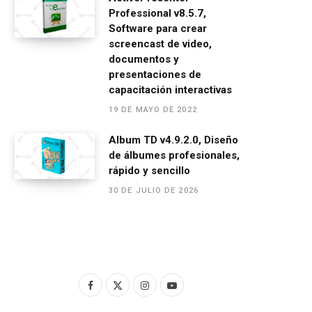
Professional v8.5.7,
Software para crear
screencast de video,
documentos y
presentaciones de
capacitación interactivas
19 DE MAYO DE 2022
Album TD v4.9.2.0, Diseño
de álbumes profesionales,
rápido y sencillo
30 DE JULIO DE 2026
F
X
I
Y
a
(
n
o