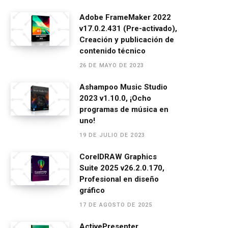
a
es
h
el
m
o
ce
se
at
e
ail
m
Adobe FrameMaker 2022
v17.0.2.431 (Pre-activado),
b
n
s
gr
p
Creación y publicación de
o
g
A
a
ar
contenido técnico
o
er
p
m
tir
26 DE MAYO DE 2023
k
p
Ashampoo Music Studio
2023 v1.10.0, ¡Ocho
programas de música en
uno!
19 DE JULIO DE 2023
CorelDRAW Graphics
Suite 2025 v26.2.0.170,
Profesional en diseño
gráfico
17 DE AGOSTO DE 2025
ActivePresenter