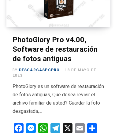
o
t
g
b
r
o
t
r
e
a
k
e
a
m
r
m
PhotoGlory Pro v4.00,
Software de restauración
)
de fotos antiguas
BY
DESCARGASPCPRO
18 DE MAYO DE
2023
PhotoGlory es un software de restauración
de fotos antiguas, Que desea revivir el
archivo familiar de usted? Guardar la foto
desgastada,…
F
M
W
T
X
E
C