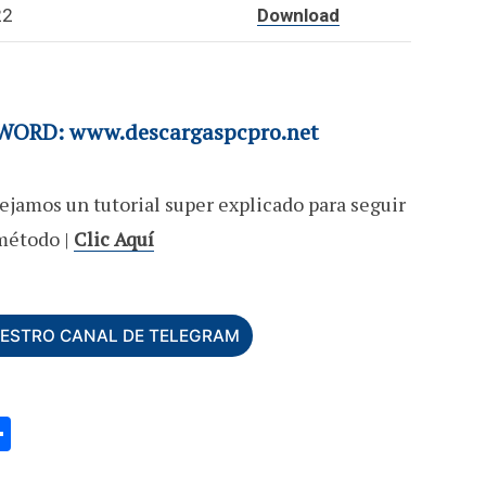
22
Download
ORD: www.descargaspcpro.net
ejamos un tutorial super explicado para seguir
método |
Clic Aquí
UESTRO CANAL DE TELEGRAM
C
o