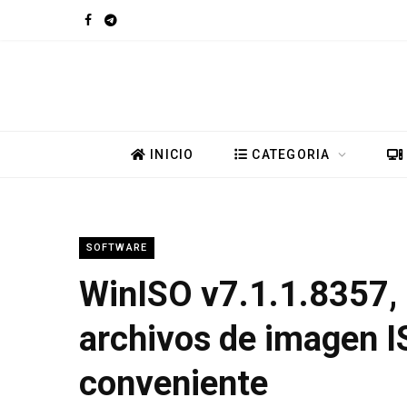
F
T
a
e
c
l
e
e
INICIO
CATEGORIA
b
g
o
r
SOFTWARE
o
a
WinISO v7.1.1.8357, 
k
m
archivos de imagen I
conveniente