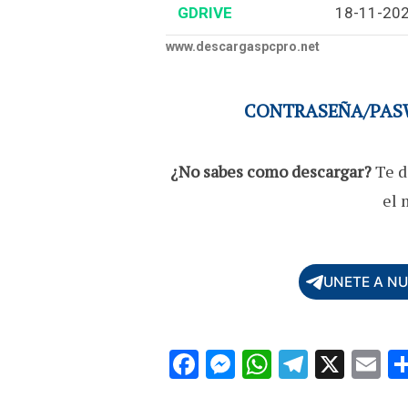
GDRIVE
18-11-20
www.descargaspcpro.net
CONTRASEÑA/PASW
¿No sabes como descargar?
Te d
el 
UNETE A N
F
M
W
T
X
E
ac
es
h
el
m