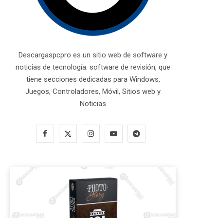
Descargaspcpro es un sitio web de software y
noticias de tecnología. software de revisión, que
tiene secciones dedicadas para Windows,
Juegos, Controladores, Móvil, Sitios web y
Noticias
F
X
I
Y
T
a
(
n
o
e
c
T
s
u
l
e
w
t
T
e
b
i
a
u
g