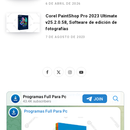
6 DE ABRIL DE 2026
Corel PaintShop Pro 2023 Ultimate
v25.2.0.58, Software de edición de
fotografías
7 DE AGOSTO DE 2023
F
X
I
Y
a
(
n
o
c
T
s
u
e
w
t
T
b
i
a
u
o
t
g
b