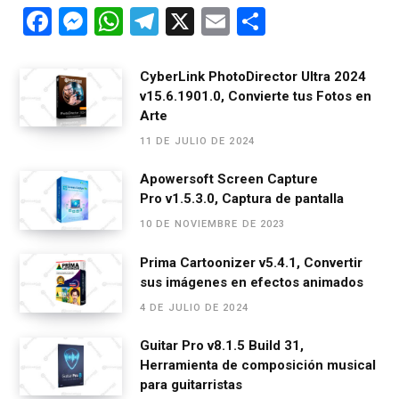
F
M
W
T
X
E
C
a
es
h
el
m
o
ce
se
at
e
ail
m
CyberLink PhotoDirector Ultra 2024
v15.6.1901.0, Convierte tus Fotos en
b
n
s
gr
p
Arte
o
g
A
a
ar
11 DE JULIO DE 2024
o
er
p
m
tir
Apowersoft Screen Capture
k
p
Pro v1.5.3.0, Captura de pantalla
10 DE NOVIEMBRE DE 2023
Prima Cartoonizer v5.4.1, Convertir
sus imágenes en efectos animados
4 DE JULIO DE 2024
Guitar Pro v8.1.5 Build 31,
Herramienta de composición musical
para guitarristas