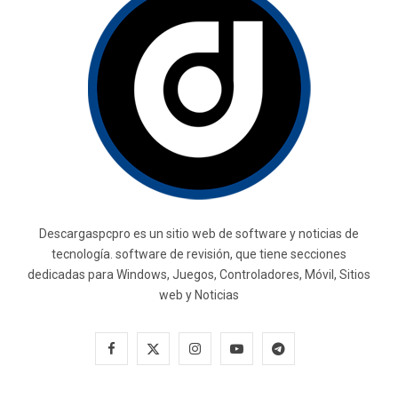
Descargaspcpro es un sitio web de software y noticias de
tecnología. software de revisión, que tiene secciones
dedicadas para Windows, Juegos, Controladores, Móvil, Sitios
web y Noticias
F
X
I
Y
T
a
(
n
o
e