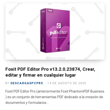
c
T
s
u
l
e
w
t
T
e
b
i
a
u
g
o
t
g
b
r
o
t
r
e
a
k
e
a
m
r
m
)
Foxit PDF Editor Pro v13.2.0.23874, Crear,
editar y firmar en cualquier lugar
BY
DESCARGASPCPRO
19 DE AGOSTO DE 2025
Foxit PDF Editor Pro (anteriormente Foxit PhantomPDF Business
) es un conjunto de herramientas PDF dedicado a la creación de
documentos y formularios…