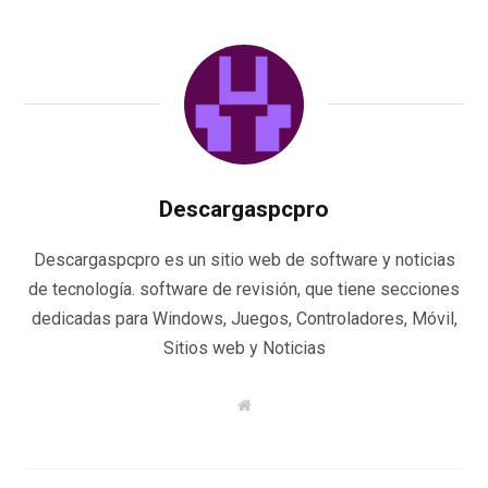
Descargaspcpro
Descargaspcpro es un sitio web de software y noticias
de tecnología. software de revisión, que tiene secciones
dedicadas para Windows, Juegos, Controladores, Móvil,
Sitios web y Noticias
W
e
b
s
i
t