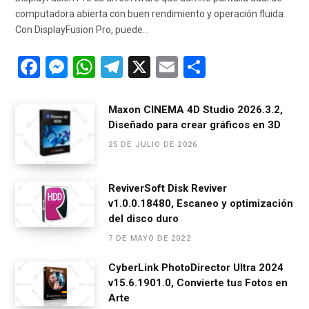
computadora abierta con buen rendimiento y operación fluida.
Con DisplayFusion Pro, puede…
F
M
W
T
X
E
C
a
es
h
el
m
o
ce
se
at
e
ail
m
Maxon CINEMA 4D Studio 2026.3.2,
Diseñado para crear gráficos en 3D
b
n
s
gr
p
25 DE JULIO DE 2026
o
g
A
a
ar
o
er
p
m
tir
ReviverSoft Disk Reviver
k
p
v1.0.0.18480, Escaneo y optimización
del disco duro
7 DE MAYO DE 2022
CyberLink PhotoDirector Ultra 2024
v15.6.1901.0, Convierte tus Fotos en
Arte