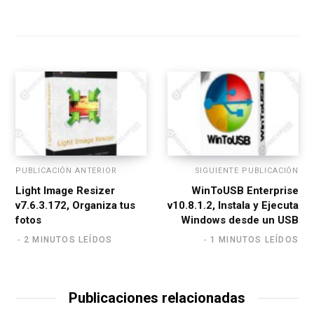
e
b
s
i
t
e
PUBLICACIÓN ANTERIOR
SIGUIENTE PUBLICACIÓN
Light Image Resizer
WinToUSB Enterprise
v7.6.3.172, Organiza tus
v10.8.1.2, Instala y Ejecuta
fotos
Windows desde un USB
2 MINUTOS LEÍDOS
1 MINUTOS LEÍDOS
Publicaciones relacionadas