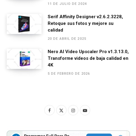
11 DE JULIO DE 2024
Serif Affinity Designer v2.6.2.3228,
Retoque sus fotos y mejore su
calidad
20 DE ABRIL DE 2025
Nero AI Video Upscaler Pro v1.3.13.0,
Transforme videos de baja calidad en
4K
5 DE FEBRERO DE 2026
F
X
I
Y
a
(
n
o
c
T
s
u