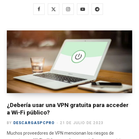
F
X
I
Y
T
a
(
n
o
e
c
T
s
u
l
e
w
t
T
e
b
i
a
u
g
o
t
g
b
r
o
t
r
e
a
k
e
a
m
r
m
¿Debería usar una VPN gratuita para acceder
a Wi-Fi público?
)
BY
DESCARGASPCPRO
21 DE JULIO DE 2023
Muchos proveedores de VPN mencionan los riesgos de