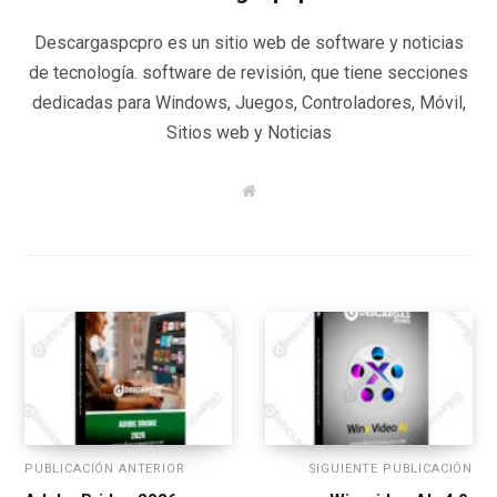
Descargaspcpro es un sitio web de software y noticias
de tecnología. software de revisión, que tiene secciones
dedicadas para Windows, Juegos, Controladores, Móvil,
Sitios web y Noticias
W
e
b
s
i
t
e
PUBLICACIÓN ANTERIOR
SIGUIENTE PUBLICACIÓN