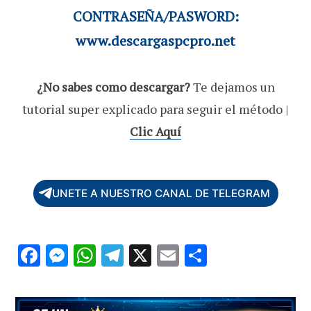
CONTRASEÑA/PASWORD:
www.descargaspcpro.net
¿No sabes como descargar?
Te dejamos un
tutorial super explicado para seguir el método |
Clic Aquí
UNETE A NUESTRO CANAL DE TELEGRAM
F
M
W
T
X
E
C
ac
es
h
el
m
o
e
se
at
e
ai
m