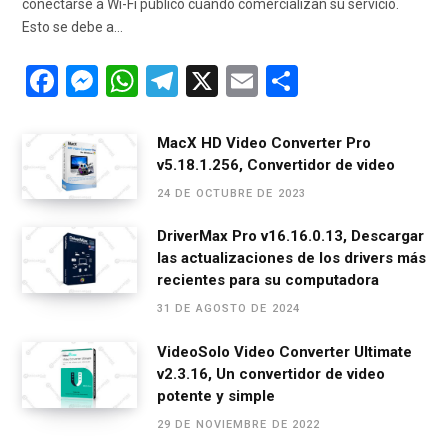
conectarse a Wi-Fi público cuando comercializan su servicio.
Esto se debe a…
F
M
W
T
X
E
C
a
es
h
el
m
o
ce
se
at
e
ail
m
MacX HD Video Converter Pro
v5.18.1.256, Convertidor de video
b
n
s
gr
p
24 DE OCTUBRE DE 2023
o
g
A
a
ar
o
er
p
m
tir
DriverMax Pro v16.16.0.13, Descargar
las actualizaciones de los drivers más
k
p
recientes para su computadora
31 DE AGOSTO DE 2024
VideoSolo Video Converter Ultimate
v2.3.16, Un convertidor de video
potente y simple
29 DE NOVIEMBRE DE 2022