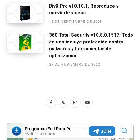
DivX Pro v10.10.1, Reproduce y
convierte videos
12 DE SEPTIEMBRE DE 2023
360 Total Security v10.8.0.1517, Todo
en uno incluye protección contra
malwares y herramientas de
optimizacion
25 DE NOVIEMBRE DE 2022
F
X
I
Y
a
(
n
o
c
T
s
u
e
w
t
T