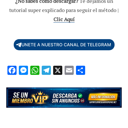
¿No sabes como descargar?
Te dejamos un
tutorial super explicado para seguir el método |
Clic Aquí
UNETE A NUESTRO CANAL DE TELEGRAM
F
M
W
T
X
E
C
ac
es
h
el
m
o
e
se
at
e
ai
m
b
n
s
gr
l
p
o
g
A
a
ar
o
er
p
m
ti
k
p
r