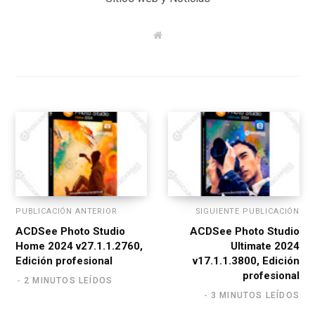
W
e
b
s
i
t
e
PUBLICACIÓN ANTERIOR
SIGUIENTE PUBLICACIÓN
ACDSee Photo Studio
ACDSee Photo Studio
Home 2024 v27.1.1.2760,
Ultimate 2024
Edición profesional
v17.1.1.3800, Edición
profesional
2 MINUTOS LEÍDOS
3 MINUTOS LEÍDOS