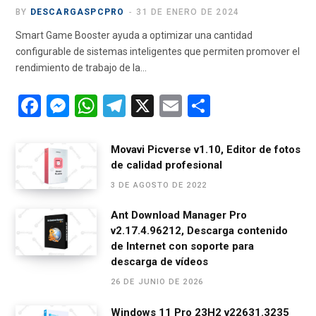
BY
DESCARGASPCPRO
31 DE ENERO DE 2024
Smart Game Booster ayuda a optimizar una cantidad
configurable de sistemas inteligentes que permiten promover el
rendimiento de trabajo de la…
F
M
W
T
X
E
C
a
es
h
el
m
o
ce
se
at
e
ail
m
Movavi Picverse v1.10, Editor de fotos
de calidad profesional
b
n
s
gr
p
3 DE AGOSTO DE 2022
o
g
A
a
ar
o
er
p
m
tir
Ant Download Manager Pro
v2.17.4.96212, Descarga contenido
k
p
de Internet con soporte para
descarga de vídeos
26 DE JUNIO DE 2026
Windows 11 Pro 23H2 v22631.3235