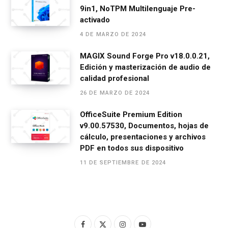
9in1, NoTPM Multilenguaje Pre-
activado
4 DE MARZO DE 2024
MAGIX Sound Forge Pro v18.0.0.21,
Edición y masterización de audio de
calidad profesional
26 DE MARZO DE 2024
OfficeSuite Premium Edition
v9.00.57530, Documentos, hojas de
cálculo, presentaciones y archivos
PDF en todos sus dispositivo
11 DE SEPTIEMBRE DE 2024
F
X
I
Y