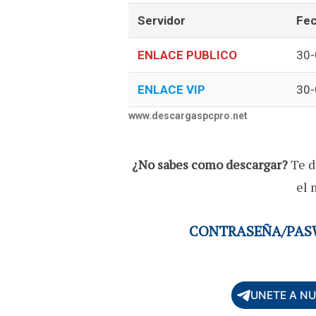
Servidor
Fec
ENLACE PUBLICO
30-
ENLACE VIP
30-
www.descargaspcpro.net
¿No sabes como descargar?
Te d
el 
CONTRASEÑA/PASW
UNETE A N