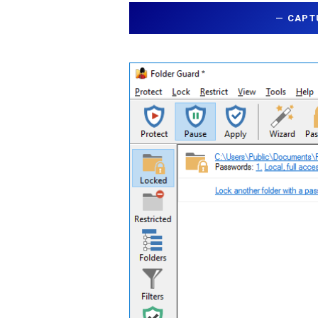
—
CAPT