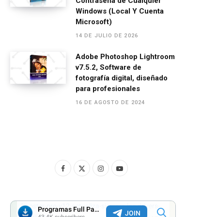
Contraseña de Cualquier
Windows (Local Y Cuenta
Microsoft)
14 DE JULIO DE 2026
Adobe Photoshop Lightroom
v7.5.2, Software de
fotografía digital, diseñado
para profesionales
16 DE AGOSTO DE 2024
F
X
I
Y
a
(
n
o
c
T
s
u