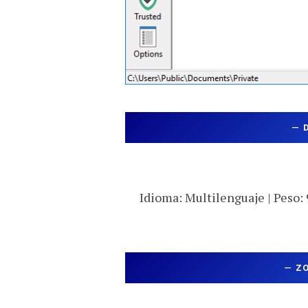
—
Idioma: Multilenguaje | Peso: 
—
Z