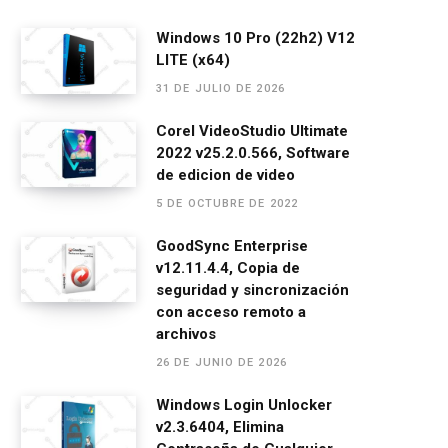
a
es
h
el
m
o
ce
se
at
e
ail
m
Windows 10 Pro (22h2) V12
LITE (x64)
b
n
s
gr
p
31 DE JULIO DE 2026
o
g
A
a
ar
o
er
p
m
tir
Corel VideoStudio Ultimate
2022 v25.2.0.566, Software
k
p
de edicion de video
5 DE OCTUBRE DE 2022
GoodSync Enterprise
v12.11.4.4, Copia de
seguridad y sincronización
con acceso remoto a
archivos
26 DE JUNIO DE 2026
Windows Login Unlocker
v2.3.6404, Elimina