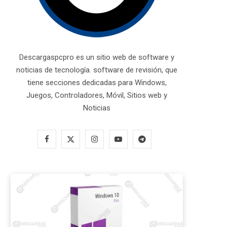
Descargaspcpro es un sitio web de software y
noticias de tecnología. software de revisión, que
tiene secciones dedicadas para Windows,
Juegos, Controladores, Móvil, Sitios web y
Noticias
F
X
I
Y
T
a
(
n
o
e
c
T
s
u
l
e
w
t
T
e
b
i
a
u
g