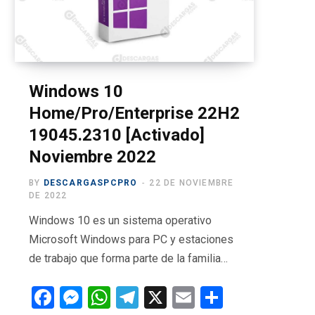
o
t
g
b
r
o
t
r
e
a
k
e
a
m
r
m
Windows 10
Home/Pro/Enterprise 22H2
)
19045.2310 [Activado]
Noviembre 2022
BY
DESCARGASPCPRO
22 DE NOVIEMBRE
DE 2022
Windows 10 es un sistema operativo
Microsoft Windows para PC y estaciones
de trabajo que forma parte de la familia…
F
M
W
T
X
E
C