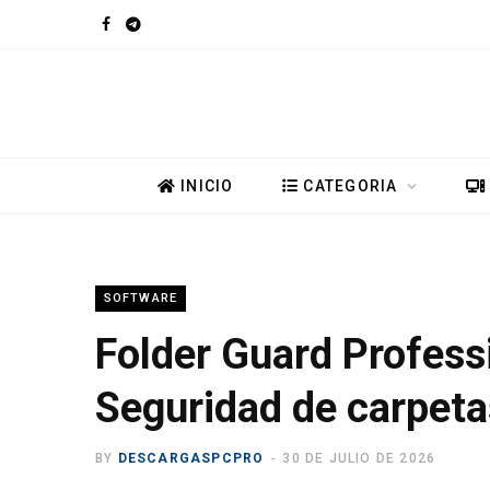
F
T
a
e
c
l
e
e
INICIO
CATEGORIA
b
g
o
r
SOFTWARE
o
a
Folder Guard Profess
k
m
Seguridad de carpeta
BY
DESCARGASPCPRO
30 DE JULIO DE 2026