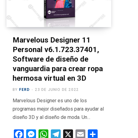
o
t
g
b
r
o
t
r
e
a
k
e
a
m
r
m
Marvelous Designer 11
Personal v6.1.723.37401,
)
Software de diseño de
vanguardia para crear ropa
hermosa virtual en 3D
BY
FERD
23 DE JUNIO DE 2022
Marvelous Designer es uno de los
programas mejor diseñados para ayudar al
diseño 3D y al diseño de moda. Un…
F
M
W
T
X
E
C