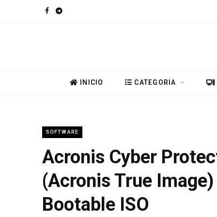
F
T
a
e
c
l
e
e
INICIO
CATEGORIA
b
g
o
r
SOFTWARE
o
a
Acronis Cyber Protec
k
m
(Acronis True Image)
Bootable ISO