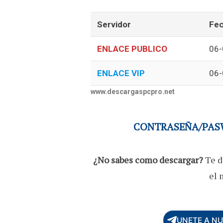
Servidor
Fec
ENLACE PUBLICO
06-
ENLACE VIP
06-
www.descargaspcpro.net
CONTRASEÑA/PASW
¿No sabes como descargar?
Te d
el 
UNETE A N