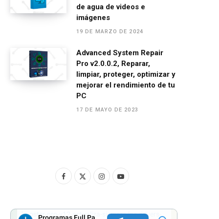
de agua de videos e
imágenes
19 DE MARZO DE 2024
Advanced System Repair
Pro v2.0.0.2, Reparar,
limpiar, proteger, optimizar y
mejorar el rendimiento de tu
PC
17 DE MAYO DE 2023
F
X
I
Y
a
(
n
o
c
T
s
u