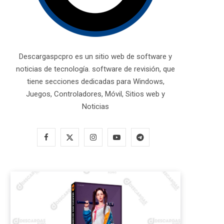
Descargaspcpro es un sitio web de software y
noticias de tecnología. software de revisión, que
tiene secciones dedicadas para Windows,
Juegos, Controladores, Móvil, Sitios web y
Noticias
F
X
I
Y
T
a
(
n
o
e
c
T
s
u
l
e
w
t
T
e
b
i
a
u
g