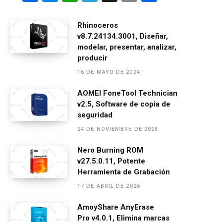
a
es
h
el
m
o
ce
se
at
e
ail
m
Rhinoceros
v8.7.24134.3001, Diseñar,
b
n
s
gr
p
modelar, presentar, analizar,
o
g
A
a
ar
producir
o
er
p
m
tir
16 DE MAYO DE 2024
k
p
AOMEI FoneTool Technician
v2.5, Software de copia de
seguridad
24 DE NOVIEMBRE DE 2023
Nero Burning ROM
v27.5.0.11, Potente
Herramienta de Grabación
17 DE ABRIL DE 2026
AmoyShare AnyErase
Pro v4.0.1, Elimina marcas