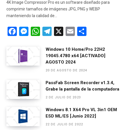
4K Image Compressor Pro es un software diseñado para
comprimir tamaños de imágenes JPG, PNG y WEBP
manteniendo la calidad de…
F
M
W
T
X
E
C
a
es
h
el
m
o
ce
se
at
e
ail
m
Windows 10 Home/Pro 22H2
19045.4780 x64 [ACTIVADO]
b
n
s
gr
p
AGOSTO 2024
o
g
A
a
ar
20 DE AGOSTO DE 2024
o
er
p
m
tir
PassFab Screen Recorder v1.3.4,
k
p
Grabe la pantalla de la computadora
2 DE JULIO DE 2023
Windows 8.1 X64 Pro VL 3in1 OEM
ESD ML/ES [Junio 2022]
22 DE JULIO DE 2022