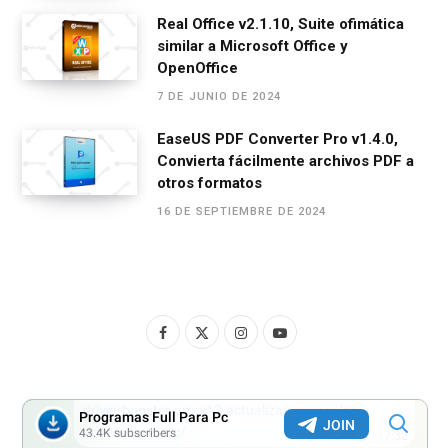
Real Office v2.1.10, Suite ofimática
similar a Microsoft Office y
OpenOffice
7 DE JUNIO DE 2024
EaseUS PDF Converter Pro v1.4.0,
Convierta fácilmente archivos PDF a
otros formatos
16 DE SEPTIEMBRE DE 2024
F
X
I
Y
a
(
n
o
c
T
s
u
e
w
t
T