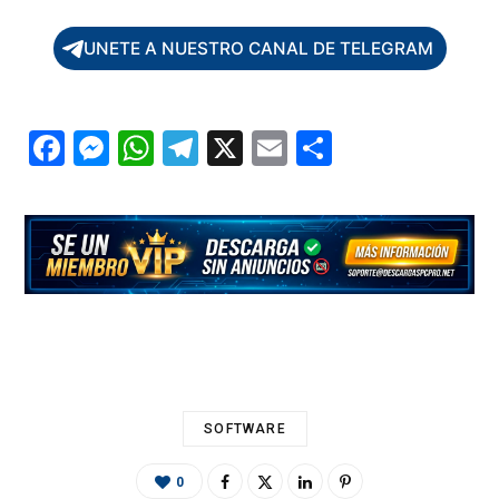
UNETE A NUESTRO CANAL DE TELEGRAM
F
M
W
T
X
E
C
ac
es
h
el
m
o
e
se
at
e
ai
m
b
n
s
gr
l
p
o
g
A
a
ar
o
er
p
m
ti
k
p
r
SOFTWARE
0