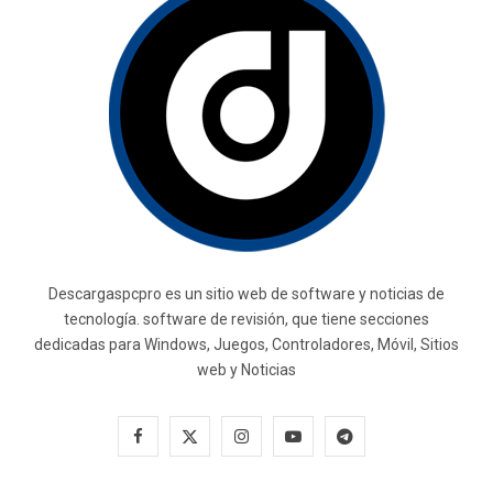
Descargaspcpro es un sitio web de software y noticias de
tecnología. software de revisión, que tiene secciones
dedicadas para Windows, Juegos, Controladores, Móvil, Sitios
web y Noticias
F
X
I
Y
T
a
(
n
o
e