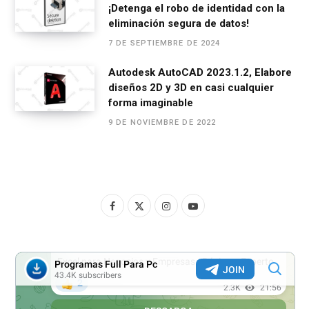
¡Detenga el robo de identidad con la
eliminación segura de datos!
7 DE SEPTIEMBRE DE 2024
Autodesk AutoCAD 2023.1.2, Elabore
diseños 2D y 3D en casi cualquier
forma imaginable
9 DE NOVIEMBRE DE 2022
F
X
I
Y
a
(
n
o
c
T
s
u
e
w
t
T
b
i
a
u