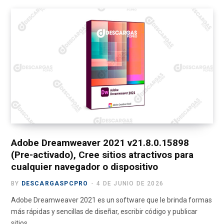
c
T
s
u
l
e
w
t
T
e
b
i
a
u
g
o
t
g
b
r
o
t
r
e
a
k
e
a
m
r
m
)
Adobe Dreamweaver 2021 v21.8.0.15898
(Pre-activado), Cree sitios atractivos para
cualquier navegador o dispositivo
BY
DESCARGASPCPRO
4 DE JUNIO DE 2026
Adobe Dreamweaver 2021 es un software que le brinda formas
más rápidas y sencillas de diseñar, escribir código y publicar
sitios…