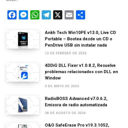
F
M
W
T
X
E
C
a
es
h
el
m
o
ce
se
at
e
ail
m
Ankh Tech Win10PE v13.0, Live CD
Portable – Bootea desde un CD o
b
n
s
gr
p
PenDrive USB sin instalar nada
o
g
A
a
ar
12 DE FEBRERO DE 2025
o
er
p
m
tir
4DDiG DLL Fixer v1.0.8.2, Resuelve
k
p
problemas relacionados con DLL en
Window
5 DE MAYO DE 2026
RadioBOSS Advanced v7.0.6.2,
Emisora de radio automatizada
28 DE AGOSTO DE 2024
O&O SafeErase Pro v19.3.1052,