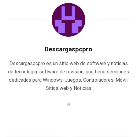
Descargaspcpro
Descargaspcpro es un sitio web de software y noticias
de tecnología. software de revisión, que tiene secciones
dedicadas para Windows, Juegos, Controladores, Móvil,
Sitios web y Noticias
W
e
b
s
i
t
e