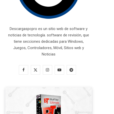
Descargaspcpro es un sitio web de software y
noticias de tecnología. software de revisión, que
tiene secciones dedicadas para Windows,
Juegos, Controladores, Móvil, Sitios web y
Noticias
F
X
I
Y
T
a
(
n
o
e
c
T
s
u
l
e
w
t
T
e
b
i
a
u
g