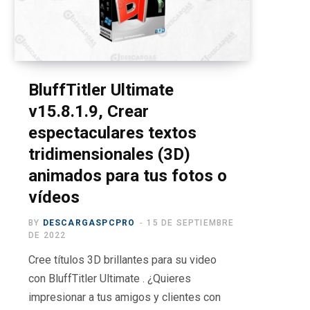
o
t
g
b
r
o
t
r
e
a
k
e
a
m
r
m
BluffTitler Ultimate
v15.8.1.9, Crear
)
espectaculares textos
tridimensionales (3D)
animados para tus fotos o
vídeos
BY
DESCARGASPCPRO
15 DE SEPTIEMBRE
DE 2022
Cree títulos 3D brillantes para su video
con BluffTitler Ultimate . ¿Quieres
impresionar a tus amigos y clientes con