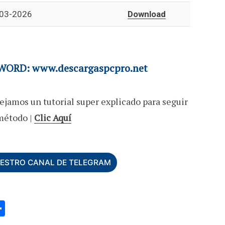
03-2026
Download
ORD: www.descargaspcpro.net
ejamos un tutorial super explicado para seguir
método |
Clic Aquí
UESTRO CANAL DE TELEGRAM
C
o