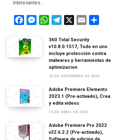
interesantes…
F
M
W
T
X
E
C
a
es
h
el
m
o
ce
se
at
e
ail
m
360 Total Security
v10.8.0.1517, Todo en uno
b
n
s
gr
p
incluye protección contra
o
g
A
a
ar
malwares y herramientas de
o
er
p
m
tir
optimizacion
25 DE NOVIEMBRE DE 2022
k
p
Adobe Premiere Elements
2023.1 (Pre-activado), Crea
y edita vídeos
15 DE ABRIL DE 2023
Adobe Premiere Pro 2022
v22.6.2.2 (Pre-activado),
Software de edición de