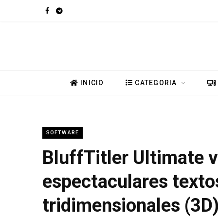
F
T
a
e
c
l
e
e
INICIO
CATEGORIA
b
g
o
r
SOFTWARE
o
a
BluffTitler Ultimate 
k
m
espectaculares texto
tridimensionales (3D