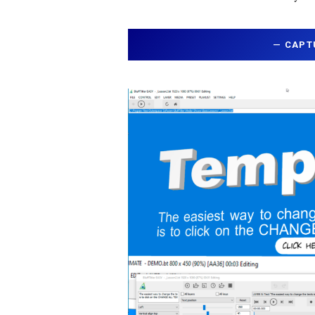
—
CAPT