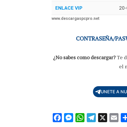
ENLACE VIP
20-
www.descargaspcpro.net
CONTRASEÑA/PASW
¿No sabes como descargar?
Te d
el 
UNETE A N
F
M
W
T
X
E
ac
es
h
el
m