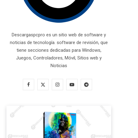
Descargaspcpro es un sitio web de software y
noticias de tecnología. software de revisión, que
tiene secciones dedicadas para Windows,
Juegos, Controladores, Móvil, Sitios web y
Noticias
F
X
I
Y
T
a
(
n
o
e
c
T
s
u
l
e
w
t
T
e
b
i
a
u
g