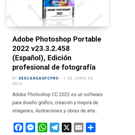
o
t
g
b
r
o
t
r
e
a
k
e
a
m
r
m
Adobe Photoshop Portable
2022 v23.3.2.458
)
(Español), Edición
profesional de fotografía
BY
DESCARGASPCPRO
1 DE JUNIO DE
2024
Adobe Photoshop CC 2022 es un software
para diseño gráfico, creación y mejora de
imágenes, ilustraciones y obras de arte…
F
M
W
T
X
E
C