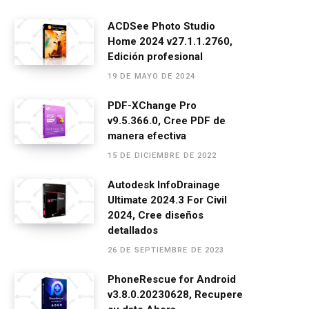
a
es
h
el
m
o
ce
se
at
e
ail
m
ACDSee Photo Studio
Home 2024 v27.1.1.2760,
b
n
s
gr
p
Edición profesional
o
g
A
a
ar
19 DE MAYO DE 2024
o
er
p
m
tir
PDF-XChange Pro
k
p
v9.5.366.0, Cree PDF de
manera efectiva
15 DE DICIEMBRE DE 2022
Autodesk InfoDrainage
Ultimate 2024.3 For Civil
2024, Cree diseños
detallados
26 DE SEPTIEMBRE DE 2023
PhoneRescue for Android
v3.8.0.20230628, Recupere