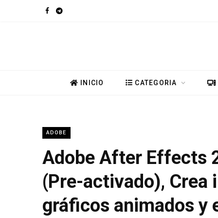
F
T
a
e
c
l
e
e
INICIO
CATEGORIA
b
g
o
r
ADOBE
o
a
Adobe After Effects 
k
m
(Pre-activado), Crea 
gráficos animados y 