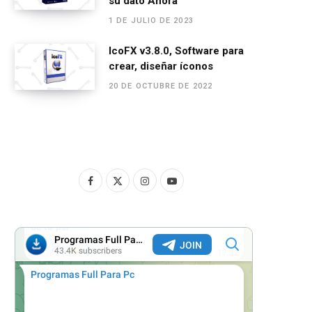
su dato Ahora
1 DE JULIO DE 2023
IcoFX v3.8.0, Software para
crear, diseñar íconos
20 DE OCTUBRE DE 2022
F
X
I
Y
a
(
n
o
c
T
s
u
e
w
t
T
b
i
a
u
o
t
g
b