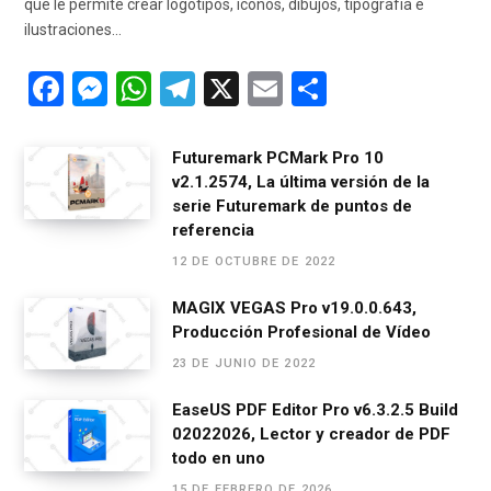
que le permite crear logotipos, íconos, dibujos, tipografía e
ilustraciones…
F
M
W
T
X
E
C
a
es
h
el
m
o
ce
se
at
e
ail
m
Futuremark PCMark Pro 10
v2.1.2574, La última versión de la
b
n
s
gr
p
serie Futuremark de puntos de
o
g
A
a
ar
referencia
o
er
p
m
tir
12 DE OCTUBRE DE 2022
k
p
MAGIX VEGAS Pro v19.0.0.643,
Producción Profesional de Vídeo
23 DE JUNIO DE 2022
EaseUS PDF Editor Pro v6.3.2.5 Build
02022026, Lector y creador de PDF
todo en uno
15 DE FEBRERO DE 2026