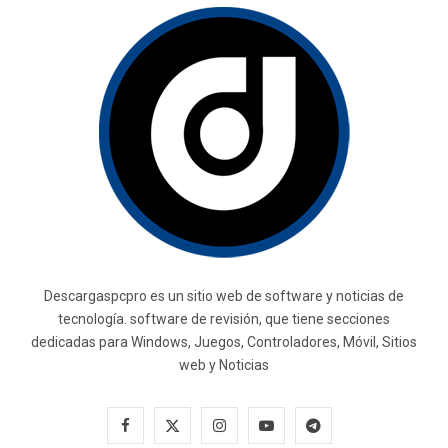
Descargaspcpro es un sitio web de software y noticias de
tecnología. software de revisión, que tiene secciones
dedicadas para Windows, Juegos, Controladores, Móvil, Sitios
web y Noticias
F
X
I
Y
T