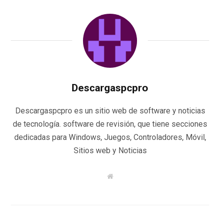
Descargaspcpro
Descargaspcpro es un sitio web de software y noticias
de tecnología. software de revisión, que tiene secciones
dedicadas para Windows, Juegos, Controladores, Móvil,
Sitios web y Noticias
W
e
b
s
i
t
e