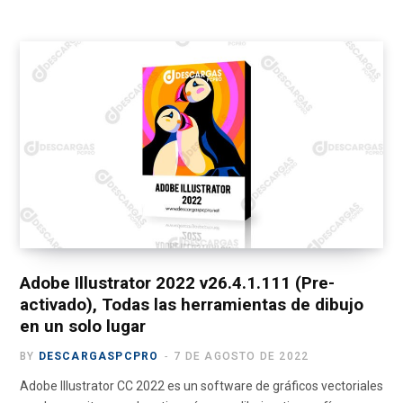
a
(
n
o
e
c
T
s
u
l
e
w
t
T
e
b
i
a
u
g
o
t
g
b
r
o
t
r
e
a
k
e
a
m
r
m
)
Adobe Illustrator 2022 v26.4.1.111 (Pre-
activado), Todas las herramientas de dibujo
en un solo lugar
BY
DESCARGASPCPRO
7 DE AGOSTO DE 2022
Adobe Illustrator CC 2022 es un software de gráficos vectoriales