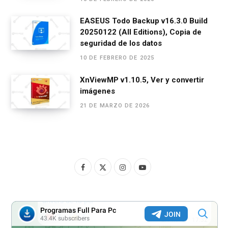
EASEUS Todo Backup v16.3.0 Build
20250122 (All Editions), Copia de
seguridad de los datos
10 DE FEBRERO DE 2025
XnViewMP v1.10.5, Ver y convertir
imágenes
21 DE MARZO DE 2026
F
X
I
Y
a
(
n
o
c
T
s
u
e
w
t
T