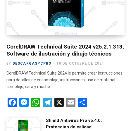
o
t
g
b
r
o
t
r
e
a
k
e
a
m
r
m
)
CorelDRAW Technical Suite 2024 v25.2.1.313,
Software de ilustración y dibujo técnicos
BY
DESCARGASPCPRO
18 DE OCTUBRE DE 2024
CorelDRAW Technical Suite 2024 le permite crear instrucciones
para detalles de ensamblaje, instrucciones, uso de material
complejo, cara y mucho…
F
M
W
T
X
E
C
a
es
h
el
m
o
ce
se
at
e
ail
m
Shield Antivirus Pro v5.4.0,
Proteccion de calidad
b
n
s
gr
p