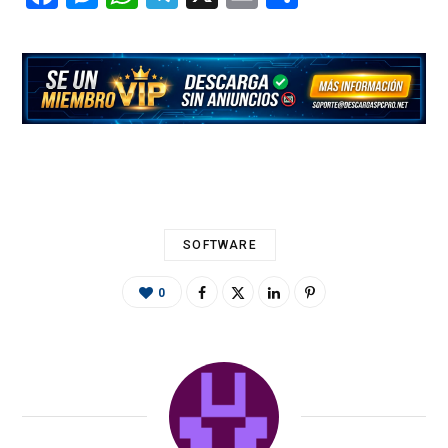
ac
es
h
el
m
o
e
se
at
e
ai
m
b
n
s
gr
l
p
o
g
A
a
ar
o
er
p
m
ti
k
p
r
SOFTWARE
0