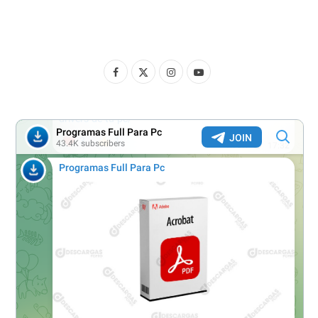
F
X
I
Y
a
(
n
o
c
T
s
u
e
w
t
T
b
i
a
u
o
t
g
b
o
t
r
e
k
e
a
r
m
)