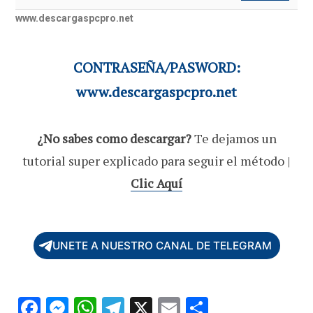
www.descargaspcpro.net
CONTRASEÑA/PASWORD:
www.descargaspcpro.net
¿No sabes como descargar?
Te dejamos un
tutorial super explicado para seguir el método |
Clic Aquí
UNETE A NUESTRO CANAL DE TELEGRAM
F
M
W
T
X
E
C