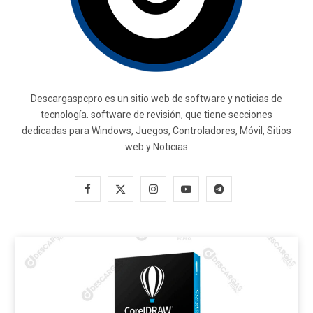
Descargaspcpro es un sitio web de software y noticias de
tecnología. software de revisión, que tiene secciones
dedicadas para Windows, Juegos, Controladores, Móvil, Sitios
web y Noticias
F
X
I
Y
T
a
(
n
o
e
c
T
s
u
l
e
w
t
T
e
b
i
a
u
g