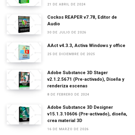
21 DE ABRIL DE 2024
o
g
A
a
ar
o
er
p
m
tir
Cockos REAPER v7.78, Editor de
Audio
k
p
30 DE JULIO DE 2026
AAct v4.3.3, Activa Windows y office
25 DE DICIEMBRE DE 2025
Adobe Substance 3D Stager
v2.1.2.5671 (Pre-activado), Diseña y
renderiza escenas
8 DE FEBRERO DE 2024
Adobe Substance 3D Designer
v15.1.3.10606 (Pre-activado), diseña,
crea material 3D
16 DE MARZO DE 2026